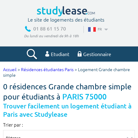
Le site de logements des étudiants
01 88 61 15 70
FR
Du lundi au vendredi de 9h à 18h
Etudiant
Gestionnaire
Accueil
>
Résidences étudiantes Paris
> Logement Grande chambre
Votre recherche
simple
0 résidences Grande chambre simple
Ville, école
pour étudiants à
PARIS 75000
Trouver facilement un logement étudiant à
Paris avec Studylease
Budget min
Budget max
Trier par :
€
€