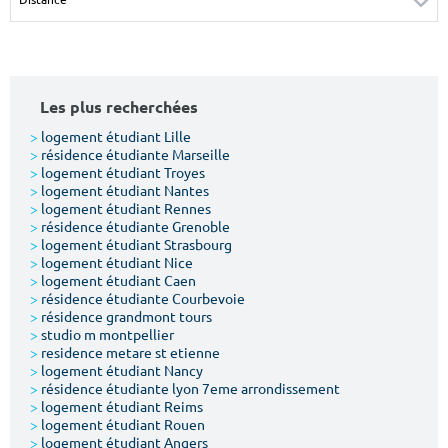
Surface min
Surface max
m²
m²
Les plus recherchées
Type de location
>
logement étudiant Lille
>
résidence étudiante Marseille
Colocation
>
logement étudiant Troyes
>
logement étudiant Nantes
Votre date d'entrée
>
logement étudiant Rennes
>
résidence étudiante Grenoble
>
logement étudiant Strasbourg
>
logement étudiant Nice
>
logement étudiant Caen
>
résidence étudiante Courbevoie
>
résidence grandmont tours
Chercher
>
studio m montpellier
>
residence metare st etienne
>
logement étudiant Nancy
>
résidence étudiante lyon 7eme arrondissement
>
logement étudiant Reims
>
logement étudiant Rouen
>
logement étudiant Angers