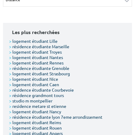
Surface min
Surface max
m²
m²
Les plus recherchées
Type de location
>
logement étudiant Lille
>
résidence étudiante Marseille
Colocation
>
logement étudiant Troyes
>
logement étudiant Nantes
Votre date d'entrée
>
logement étudiant Rennes
>
résidence étudiante Grenoble
>
logement étudiant Strasbourg
>
logement étudiant Nice
>
logement étudiant Caen
>
résidence étudiante Courbevoie
>
résidence grandmont tours
Chercher
>
studio m montpellier
>
residence metare st etienne
>
logement étudiant Nancy
>
résidence étudiante lyon 7eme arrondissement
>
logement étudiant Reims
>
logement étudiant Rouen
>
logement étudiant Angers