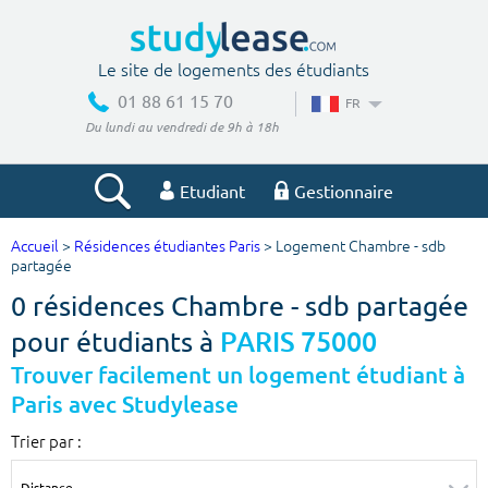
Le site de logements des étudiants
01 88 61 15 70
FR
Du lundi au vendredi de 9h à 18h
Etudiant
Gestionnaire
Accueil
>
Résidences étudiantes Paris
> Logement Chambre - sdb
Votre recherche
partagée
0 résidences Chambre - sdb partagée
Ville, école
pour étudiants à
PARIS 75000
Trouver facilement un logement étudiant à
Paris avec Studylease
Budget min
Budget max
Trier par :
€
€