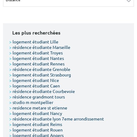
Surface min
Surface max
m²
m²
Les plus recherchées
Type de location
>
logement étudiant Lille
>
résidence étudiante Marseille
Colocation
>
logement étudiant Troyes
>
logement étudiant Nantes
Votre date d'entrée
>
logement étudiant Rennes
>
résidence étudiante Grenoble
>
logement étudiant Strasbourg
>
logement étudiant Nice
>
logement étudiant Caen
>
résidence étudiante Courbevoie
>
résidence grandmont tours
Chercher
>
studio m montpellier
>
residence metare st etienne
>
logement étudiant Nancy
>
résidence étudiante lyon 7eme arrondissement
>
logement étudiant Reims
>
logement étudiant Rouen
>
logement étudiant Angers