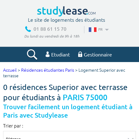
Le site de logements des étudiants
01 88 61 15 70
FR
Du lundi au vendredi de 9h à 18h
Etudiant
Gestionnaire
Accueil
>
Résidences étudiantes Paris
> Logement Superior avec
Votre recherche
terrasse
0 résidences Superior avec terrasse
Ville, école
pour étudiants à
PARIS 75000
Trouver facilement un logement étudiant à
Paris avec Studylease
Budget min
Budget max
Trier par :
€
€