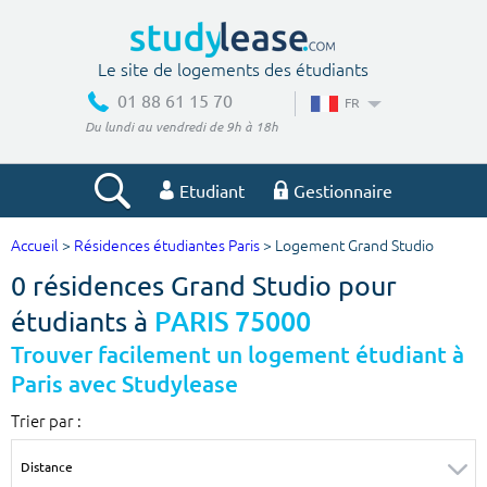
Le site de logements des étudiants
01 88 61 15 70
FR
Du lundi au vendredi de 9h à 18h
Etudiant
Gestionnaire
Accueil
>
Résidences étudiantes Paris
> Logement Grand Studio
Votre recherche
0 résidences Grand Studio pour
Ville, école
étudiants à
PARIS 75000
Trouver facilement un logement étudiant à
Paris avec Studylease
Budget min
Budget max
Trier par :
€
€