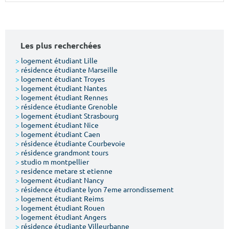
Surface min
Surface max
m²
m²
Les plus recherchées
Type de location
>
logement étudiant Lille
>
résidence étudiante Marseille
>
logement étudiant Troyes
Colocation
>
logement étudiant Nantes
>
logement étudiant Rennes
Votre date d'entrée
>
résidence étudiante Grenoble
>
logement étudiant Strasbourg
>
logement étudiant Nice
>
logement étudiant Caen
>
résidence étudiante Courbevoie
>
résidence grandmont tours
>
studio m montpellier
Chercher
>
residence metare st etienne
>
logement étudiant Nancy
>
résidence étudiante lyon 7eme arrondissement
>
logement étudiant Reims
>
logement étudiant Rouen
>
logement étudiant Angers
>
résidence étudiante Villeurbanne