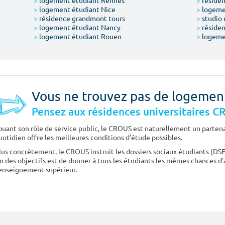
>
logement étudiant Rennes
>
résiden
>
logement étudiant Nice
>
logeme
>
résidence grandmont tours
>
studio 
>
logement étudiant Nancy
>
résiden
>
logement étudiant Rouen
>
logeme
Vous ne trouvez pas de logemen
Pensez aux résidences universitaires 
ouant son rôle de service public, le CROUS est naturellement un partenai
uotidien offre les meilleures conditions d'étude possibles.
lus concrètement, le CROUS instruit les dossiers sociaux étudiants (DS
n des objectifs est de donner à tous les étudiants les mêmes chances d'
'enseignement supérieur.