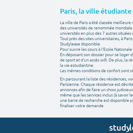
Paris, la ville étudiant
La ville de Paris a été classée meilleur
des universités de renommée mondiale m
universités en plus des 7 autres situées e
Tout près des sites universitaires, à Par
Studylease disponible.
Pour suivre les cours à l’Ecole National
En déposant son dossier pour se loger d
de sport et d’un accès wifi. De plus, la
la vie estudiantine.
Les mêmes conditions de confort sont off
En parcourant la liste des résidences, 
Parisienne. Chaque résidence est décrite
annonces afin de faire un choix judicieux
même que les services inclus (à savoir le
une barre de recherche est disponible po
finaliser votre demande.