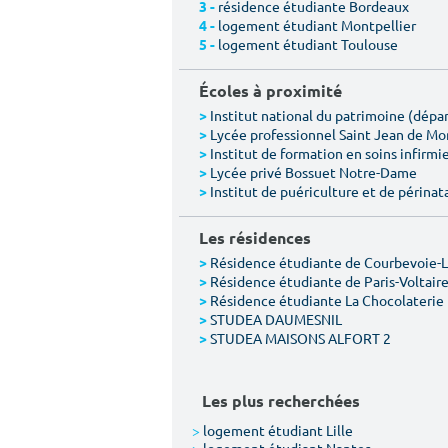
résidence étudiante Bordeaux
3 -
logement étudiant Montpellier
4 -
logement étudiant Toulouse
5 -
Écoles à proximité
Institut national du patrimoine (dép
>
Lycée professionnel Saint Jean de M
>
Institut de formation en soins infirmie
>
Lycée privé Bossuet Notre-Dame
>
Institut de puériculture et de périnat
>
Les résidences
Résidence étudiante de Courbevoie-
>
Résidence étudiante de Paris-Voltair
>
Résidence étudiante La Chocolaterie
>
STUDEA DAUMESNIL
>
STUDEA MAISONS ALFORT 2
>
Les plus recherchées
>
logement étudiant Lille