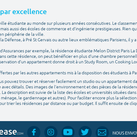
e par excellence
e ville étudiante au monde sur plusieurs années consécutives. Le classemen
ais aussi des écoles de commerce et d’ingénierie prestigieuses. Rien qu
n périphérie de la ville.
is la Défense, à Pré St Gervais ou autre lieux emblématiques Parisiens, il 
e d’Assurances par exemple, la résidence étudiante Melon District Paris La
ans cette résidence, on peut bénéficier en plus d’une chambre personnelle
 réservation d’un appartement donne droit à un Study Room, un Cooking Lo
ertes par les autres appartements mis à la disposition des étudiants à Par
vous pouvez trouver et réserver facilement un studio ou un appartement da
 avec détails. Des images de l’environnement et des pièces de la résidenc
. La description est suivie de la liste des écoles et universités situées da
 ménage, le gardiennage et autres). Pour faciliter encore plus la sélection
ur trier les résidences par distance ou par budget. Il suffit ensuite de cl
NOUS ENVOY