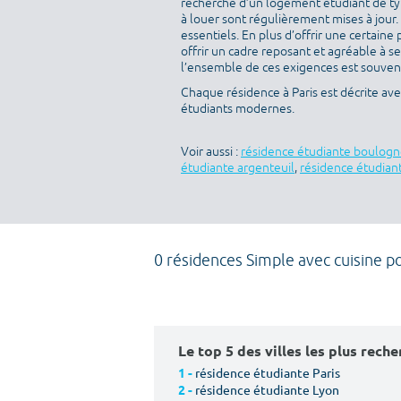
recherche d’un logement étudiant de type
à louer sont régulièrement mises à jour.
essentiels. En plus d’offrir une certaine 
offrir un cadre reposant et agréable à s
l’ensemble de ces exigences est souvent 
Chaque résidence à Paris est décrite av
étudiants modernes.
Voir aussi :
résidence étudiante boulogn
étudiante argenteuil
,
résidence étudiant
0 résidences Simple avec cuisine p
Le top 5 des villes les plus rech
résidence étudiante Paris
1 -
résidence étudiante Lyon
2 -