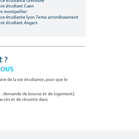
ce étudiante Grenoble
nt étudiant Caen
m montpellier
ce étudiante lyon 7eme arrondissement
nt étudiant Angers
t ?
CROUS
re de la vie étudiante, pour que le
E : demande de bourse et de logement).
accès et de réussite dans