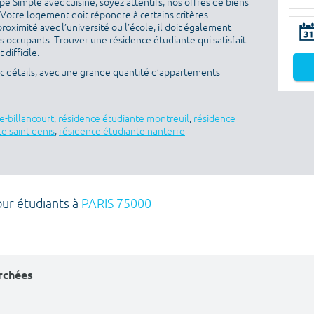
 Simple avec cuisine, soyez attentifs, nos offres de biens
 Votre logement doit répondre à certains critères
proximité avec l’université ou l’école, il doit également
es occupants. Trouver une résidence étudiante qui satisfait
difficile.
ec détails, avec une grande quantité d’appartements
e-billancourt
,
résidence étudiante montreuil
,
résidence
e saint denis
,
résidence étudiante nanterre
our étudiants à
PARIS 75000
erchées