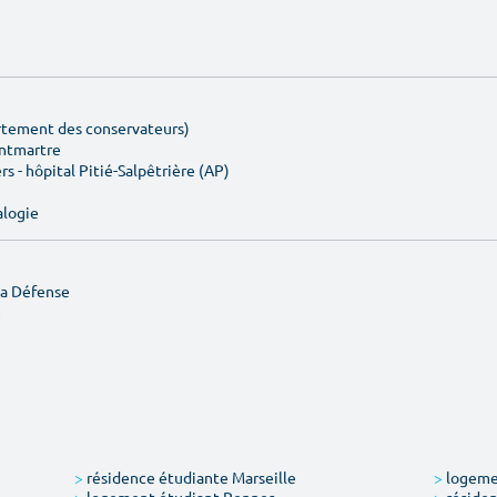
artement des conservateurs)
ontmartre
rs - hôpital Pitié-Salpêtrière (AP)
alogie
La Défense
e
>
résidence étudiante Marseille
>
logemen