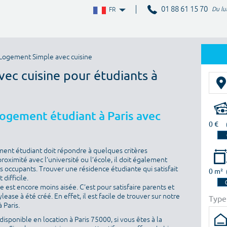
01 88 61 15 70
Du lu
FR
Logement Simple avec cuisine
vec cuisine pour étudiants à
logement étudiant à Paris avec
0 €
ment étudiant doit répondre à quelques critères
proximité avec l’université ou l’école, il doit également
es occupants. Trouver une résidence étudiante qui satisfait
0 m²
difficile.
he est encore moins aisée. C’est pour satisfaire parents et
ase à été créé. En effet, il est facile de trouver sur notre
Type
 Paris.
isponible en location à Paris 75000, si vous êtes à la