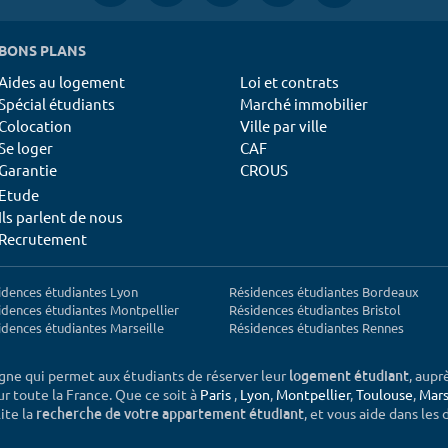
BONS PLANS
Aides au logement
Loi et contrats
Spécial étudiants
Marché immobilier
Colocation
Ville par ville
Se loger
CAF
Garantie
CROUS
Etude
Ils parlent de nous
Recrutement
idences étudiantes Lyon
Résidences étudiantes Bordeaux
idences étudiantes Montpellier
Résidences étudiantes Bristol
idences étudiantes Marseille
Résidences étudiantes Rennes
igne qui permet aux étudiants de réserver leur
, aupr
logement étudiant
sur toute la France. Que ce soit à
Paris
,
Lyon
,
Montpellier
,
Toulouse
,
Mars
ite la
, et vous aide dans les
recherche de votre appartement étudiant