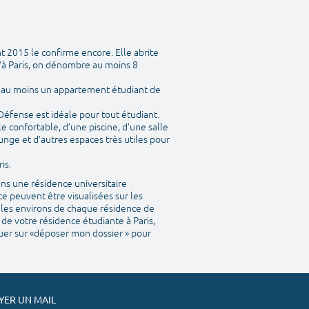
t 2015 le confirme encore. Elle abrite
’à Paris, on dénombre au moins 8
y a au moins un appartement étudiant de
 Défense est idéale pour tout étudiant.
 confortable, d’une piscine, d’une salle
unge et d’autres espaces très utiles pour
is.
ns une résidence universitaire
e peuvent être visualisées sur les
ns les environs de chaque résidence de
 de votre résidence étudiante à Paris,
iquer sur «déposer mon dossier » pour
ER UN MAIL