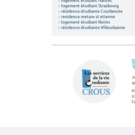
>
logement étudiant Nantes
>
logement étudiant Strasbourg
>
résidence étudiante Courbevoie
>
residence metare st etienne
>
logement étudiant Reims
>
résidence étudiante Villeurbanne
J
q
P
U
l