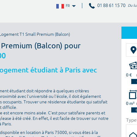
01 88 61 15 70
Du lu
FR
Logement T1 Small Premium (Balcon)
l Premium (Balcon) pour
00
logement étudiant à Paris avec
0 €
ment étudiant doit répondre à quelques critères
proximité avec l’université ou l’école, il doit également
es occupants. Trouver une résidence étudiante qui satisfait
0 m²
difficile.
he est encore moins aisée. C’est pour satisfaire parents et
ase à été créé. En effet, il est facile de trouver sur notre
Type
 Paris.
isponible en location à Paris 75000, si vous êtes à la