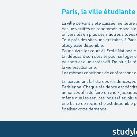
Paris, la ville étudiant
La ville de Paris a été classée meilleur
des universités de renommée mondiale m
universités en plus des 7 autres situées e
Tout près des sites universitaires, à Par
Studylease disponible.
Pour suivre les cours à l’Ecole National
En déposant son dossier pour se loger d
de sport et d’un accès wifi. De plus, la
la vie estudiantine.
Les mêmes conditions de confort sont off
En parcourant la liste des résidences, 
Parisienne. Chaque résidence est décrite
annonces afin de faire un choix judicieux
même que les services inclus (à savoir le
une barre de recherche est disponible po
finaliser votre demande.