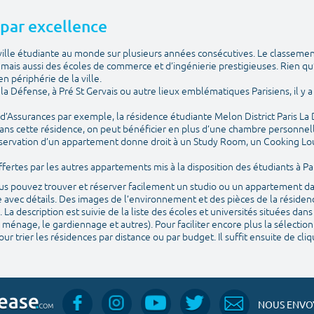
e par excellence
e ville étudiante au monde sur plusieurs années consécutives. Le classemen
ais aussi des écoles de commerce et d’ingénierie prestigieuses. Rien qu
n périphérie de la ville.
is la Défense, à Pré St Gervais ou autre lieux emblématiques Parisiens, il 
e d’Assurances par exemple, la résidence étudiante Melon District Paris La
ans cette résidence, on peut bénéficier en plus d’une chambre personnelle
 réservation d’un appartement donne droit à un Study Room, un Cooking Lo
ertes par les autres appartements mis à la disposition des étudiants à Par
vous pouvez trouver et réserver facilement un studio ou un appartement da
 avec détails. Des images de l’environnement et des pièces de la résidenc
. La description est suivie de la liste des écoles et universités situées da
 ménage, le gardiennage et autres). Pour faciliter encore plus la sélection
ur trier les résidences par distance ou par budget. Il suffit ensuite de cl
NOUS ENVOY