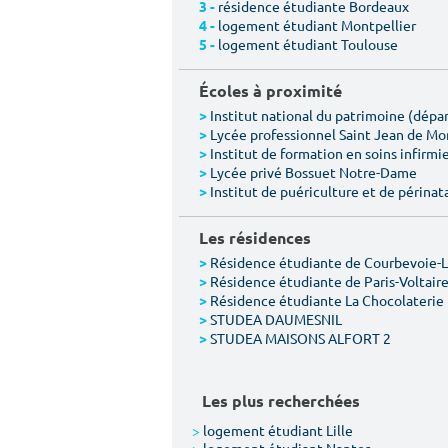
résidence étudiante Bordeaux
3 -
logement étudiant Montpellier
4 -
logement étudiant Toulouse
5 -
Écoles à proximité
Institut national du patrimoine (dép
>
Lycée professionnel Saint Jean de M
>
Institut de formation en soins infirmie
>
Lycée privé Bossuet Notre-Dame
>
Institut de puériculture et de périnat
>
Les résidences
Résidence étudiante de Courbevoie-
>
Résidence étudiante de Paris-Voltair
>
Résidence étudiante La Chocolaterie
>
STUDEA DAUMESNIL
>
STUDEA MAISONS ALFORT 2
>
Les plus recherchées
>
logement étudiant Lille