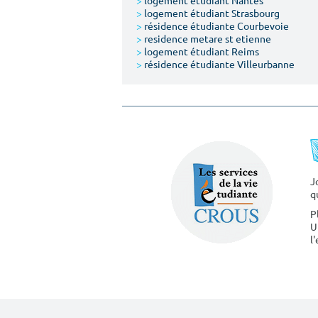
>
logement étudiant Nantes
>
logement étudiant Strasbourg
>
résidence étudiante Courbevoie
>
residence metare st etienne
>
logement étudiant Reims
>
résidence étudiante Villeurbanne
J
q
P
U
l