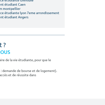
ce étudiante Grenoble
nt étudiant Caen
m montpellier
ce étudiante lyon 7eme arrondissement
nt étudiant Angers
t ?
CROUS
re de la vie étudiante, pour que le
E : demande de bourse et de logement).
accès et de réussite dans