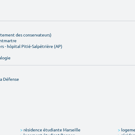
artement des conservateurs)
ontmartre
rs - hôpital Pitié-Salpêtrière (AP)
alogie
La Défense
e
>
résidence étudiante Marseille
>
logemen