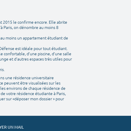
t 2015 le confirme encore. Elle abrite
’à Paris, on dénombre au moins 8
y a au moins un appartement étudiant de
 Défense est idéale pour tout étudiant.
 confortable, d’une piscine, d’une salle
unge et d’autres espaces très utiles pour
is.
ns une résidence universitaire
e peuvent être visualisées sur les
ns les environs de chaque résidence de
 de votre résidence étudiante à Paris,
iquer sur «déposer mon dossier » pour
ER UN MAIL