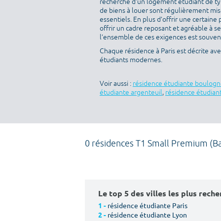
recherche d’un logement étudiant de typ
de biens à louer sont régulièrement mise
essentiels. En plus d’offrir une certaine 
offrir un cadre reposant et agréable à s
l’ensemble de ces exigences est souvent 
Chaque résidence à Paris est décrite av
étudiants modernes.
Voir aussi :
résidence étudiante boulogn
étudiante argenteuil
,
résidence étudiant
0 résidences T1 Small Premium (Ba
Le top 5 des villes les plus rech
résidence étudiante Paris
1 -
résidence étudiante Lyon
2 -