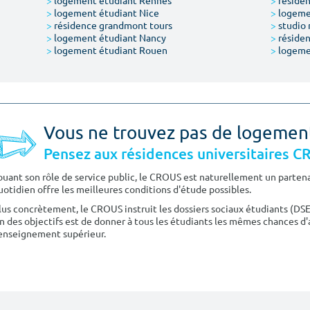
>
logement étudiant Rennes
>
résiden
>
logement étudiant Nice
>
logeme
>
résidence grandmont tours
>
studio 
>
logement étudiant Nancy
>
résiden
>
logement étudiant Rouen
>
logeme
Vous ne trouvez pas de logemen
Pensez aux résidences universitaires 
ouant son rôle de service public, le CROUS est naturellement un partenai
uotidien offre les meilleures conditions d'étude possibles.
lus concrètement, le CROUS instruit les dossiers sociaux étudiants (DS
n des objectifs est de donner à tous les étudiants les mêmes chances d'
'enseignement supérieur.