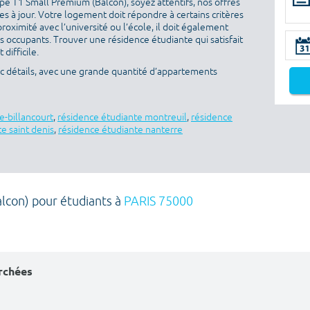
e T1 Small Premium (Balcon), soyez attentifs, nos offres
s à jour. Votre logement doit répondre à certains critères
proximité avec l’université ou l’école, il doit également
es occupants. Trouver une résidence étudiante qui satisfait
difficile.
ec détails, avec une grande quantité d’appartements
e-billancourt
,
résidence étudiante montreuil
,
résidence
e saint denis
,
résidence étudiante nanterre
lcon) pour étudiants à
PARIS 75000
erchées