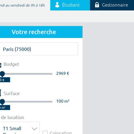
Étudiant
Gestionnaire
ndi au vendredi de 9h à 18h
Votre recherche
Budget
2969 €
Surface
100 m²
 de location
T1 Small
Colocation