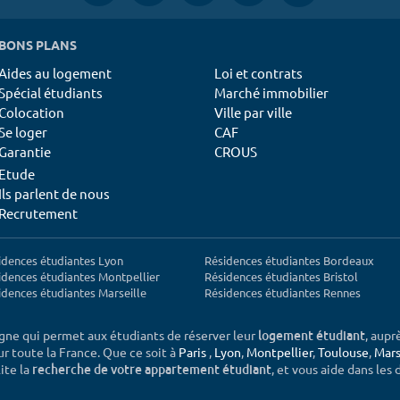
BONS PLANS
Aides au logement
Loi et contrats
Spécial étudiants
Marché immobilier
Colocation
Ville par ville
Se loger
CAF
Garantie
CROUS
Etude
Ils parlent de nous
Recrutement
idences étudiantes Lyon
Résidences étudiantes Bordeaux
idences étudiantes Montpellier
Résidences étudiantes Bristol
idences étudiantes Marseille
Résidences étudiantes Rennes
igne qui permet aux étudiants de réserver leur
, aupr
logement étudiant
sur toute la France. Que ce soit à
Paris
,
Lyon
,
Montpellier
,
Toulouse
,
Mars
ite la
, et vous aide dans les
recherche de votre appartement étudiant