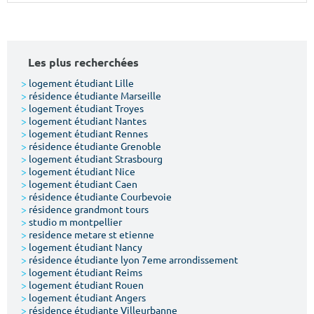
Surface min
Surface max
m²
m²
Les plus recherchées
Type de location
>
logement étudiant Lille
>
résidence étudiante Marseille
>
logement étudiant Troyes
Colocation
>
logement étudiant Nantes
>
logement étudiant Rennes
Votre date d'entrée
>
résidence étudiante Grenoble
>
logement étudiant Strasbourg
>
logement étudiant Nice
>
logement étudiant Caen
>
résidence étudiante Courbevoie
>
résidence grandmont tours
>
studio m montpellier
Chercher
>
residence metare st etienne
>
logement étudiant Nancy
>
résidence étudiante lyon 7eme arrondissement
>
logement étudiant Reims
>
logement étudiant Rouen
>
logement étudiant Angers
>
résidence étudiante Villeurbanne