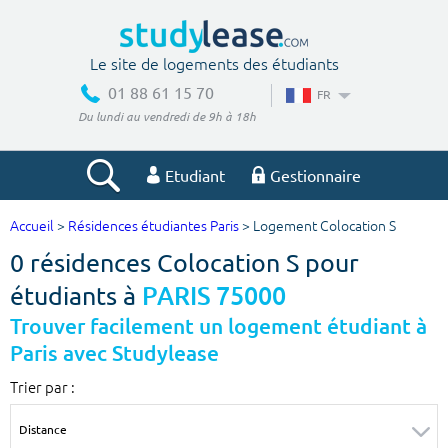
Le site de logements des étudiants
01 88 61 15 70
FR
Du lundi au vendredi de 9h à 18h
Etudiant
Gestionnaire
Accueil
>
Résidences étudiantes Paris
> Logement Colocation S
Votre recherche
0 résidences Colocation S pour
Ville, école
étudiants à
PARIS 75000
Trouver facilement un logement étudiant à
Paris avec Studylease
Budget min
Budget max
Trier par :
€
€