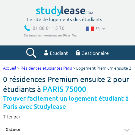
Le site de logements des étudiants
01 88 61 15 70
FR
Du lundi au vendredi de 9h à 18h
Etudiant
Gestionnaire
Accueil
>
Résidences étudiantes Paris
> Logement Premium ensuite 2
Votre recherche
0 résidences Premium ensuite 2 pour
Ville, école
étudiants à
PARIS 75000
Trouver facilement un logement étudiant à
Paris avec Studylease
Budget min
Budget max
Trier par :
€
€