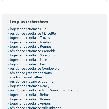
Surface min
Surface max
m²
m²
Les plus recherchées
Type de location
>
logement étudiant Lille
>
résidence étudiante Marseille
>
logement étudiant Troyes
Colocation
>
logement étudiant Nantes
>
logement étudiant Rennes
Votre date d'entrée
>
résidence étudiante Grenoble
>
logement étudiant Strasbourg
>
logement étudiant Nice
>
logement étudiant Caen
>
résidence étudiante Courbevoie
>
résidence grandmont tours
>
studio m montpellier
Chercher
>
residence metare st etienne
>
logement étudiant Nancy
>
résidence étudiante lyon 7eme arrondissement
>
logement étudiant Reims
>
logement étudiant Rouen
>
logement étudiant Angers
>
résidence étudiante Villeurbanne