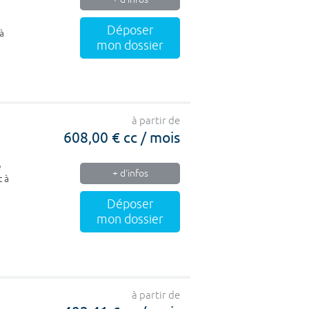
Déposer
à
mon dossier
à partir de
608,00 € cc / mois
e
+ d'infos
t à
Déposer
mon dossier
à partir de