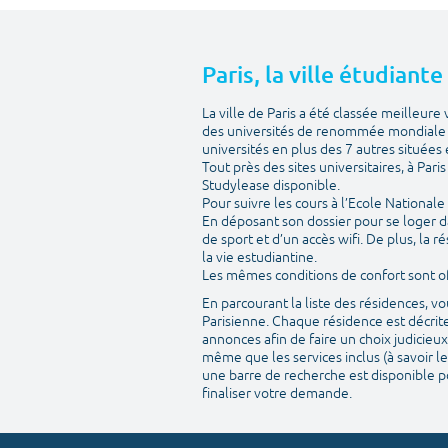
Paris, la ville étudiant
La ville de Paris a été classée meilleur
des universités de renommée mondiale m
universités en plus des 7 autres situées e
Tout près des sites universitaires, à Par
Studylease disponible.
Pour suivre les cours à l’Ecole National
En déposant son dossier pour se loger d
de sport et d’un accès wifi. De plus, la
la vie estudiantine.
Les mêmes conditions de confort sont off
En parcourant la liste des résidences, 
Parisienne. Chaque résidence est décrite
annonces afin de faire un choix judicieux
même que les services inclus (à savoir le
une barre de recherche est disponible po
finaliser votre demande.