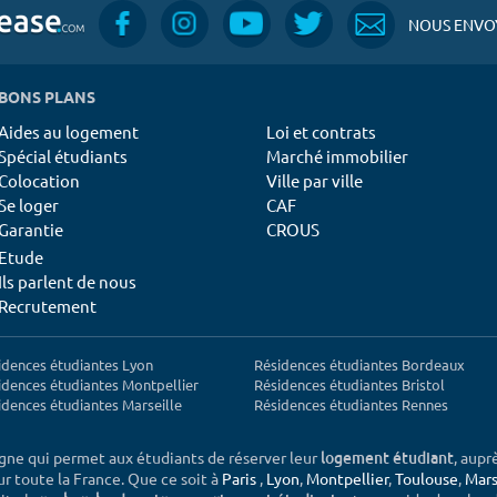
NOUS ENVOY
BONS PLANS
Aides au logement
Loi et contrats
Spécial étudiants
Marché immobilier
Colocation
Ville par ville
Se loger
CAF
Garantie
CROUS
Etude
Ils parlent de nous
Recrutement
idences étudiantes Lyon
Résidences étudiantes Bordeaux
idences étudiantes Montpellier
Résidences étudiantes Bristol
idences étudiantes Marseille
Résidences étudiantes Rennes
igne qui permet aux étudiants de réserver leur
, aupr
logement étudiant
sur toute la France. Que ce soit à
Paris
,
Lyon
,
Montpellier
,
Toulouse
,
Mars