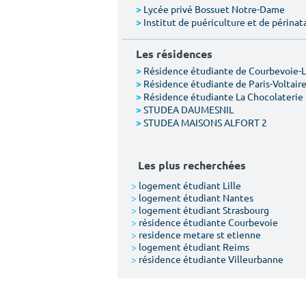
Lycée privé Bossuet Notre-Dame
>
Institut de puériculture et de périnat
>
Les résidences
Résidence étudiante de Courbevoie-
>
Résidence étudiante de Paris-Voltair
>
Résidence étudiante La Chocolaterie
>
STUDEA DAUMESNIL
>
STUDEA MAISONS ALFORT 2
>
Les plus recherchées
>
logement étudiant Lille
>
logement étudiant Nantes
>
logement étudiant Strasbourg
>
résidence étudiante Courbevoie
>
residence metare st etienne
>
logement étudiant Reims
>
résidence étudiante Villeurbanne