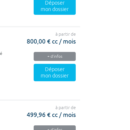
Déposer
mon dossier
à partir de
800,00 € cc / mois
ié
+ d'infos
Déposer
mon dossier
à partir de
499,96 € cc / mois
+ d'infos