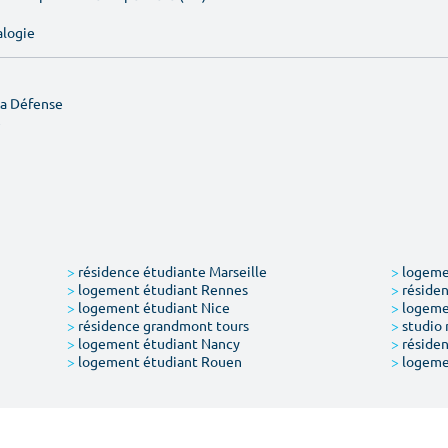
alogie
La Défense
e
>
résidence étudiante Marseille
>
logemen
>
logement étudiant Rennes
>
résiden
>
logement étudiant Nice
>
logeme
>
résidence grandmont tours
>
studio 
>
logement étudiant Nancy
>
résiden
>
logement étudiant Rouen
>
logeme