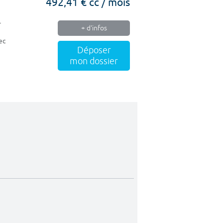
492,41 € cc / mois
-
+ d'infos
ec
Déposer
mon dossier