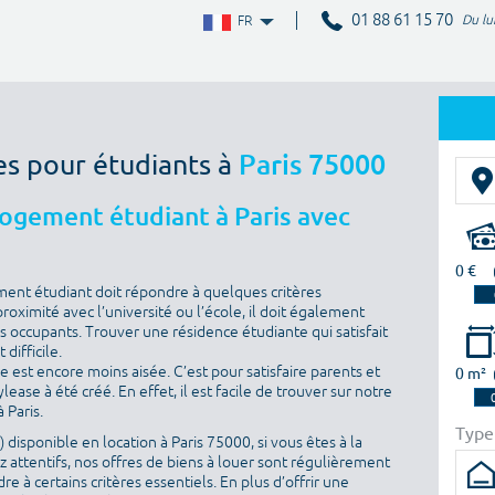
01 88 61 15 70
Du lu
FR
es pour étudiants à
Paris 75000
logement étudiant à Paris avec
0 €
ment étudiant doit répondre à quelques critères
proximité avec l’université ou l’école, il doit également
es occupants. Trouver une résidence étudiante qui satisfait
difficile.
he est encore moins aisée. C’est pour satisfaire parents et
0 m²
ase à été créé. En effet, il est facile de trouver sur notre
 Paris.
Type
disponible en location à Paris 75000, si vous êtes à la
 attentifs, nos offres de biens à louer sont régulièrement
e à certains critères essentiels. En plus d’offrir une