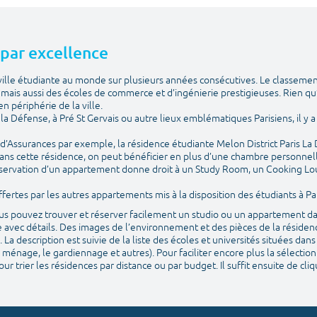
e par excellence
e ville étudiante au monde sur plusieurs années consécutives. Le classemen
ais aussi des écoles de commerce et d’ingénierie prestigieuses. Rien qu
n périphérie de la ville.
is la Défense, à Pré St Gervais ou autre lieux emblématiques Parisiens, il 
e d’Assurances par exemple, la résidence étudiante Melon District Paris La
ans cette résidence, on peut bénéficier en plus d’une chambre personnelle
 réservation d’un appartement donne droit à un Study Room, un Cooking Lo
ertes par les autres appartements mis à la disposition des étudiants à Par
vous pouvez trouver et réserver facilement un studio ou un appartement da
 avec détails. Des images de l’environnement et des pièces de la résidenc
. La description est suivie de la liste des écoles et universités situées da
 ménage, le gardiennage et autres). Pour faciliter encore plus la sélection
ur trier les résidences par distance ou par budget. Il suffit ensuite de cl