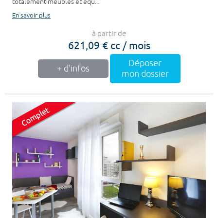
totalement meublés et équ...
En savoir plus
à partir de
621,09 € cc / mois
Déposer
+ d'infos
mon dossier