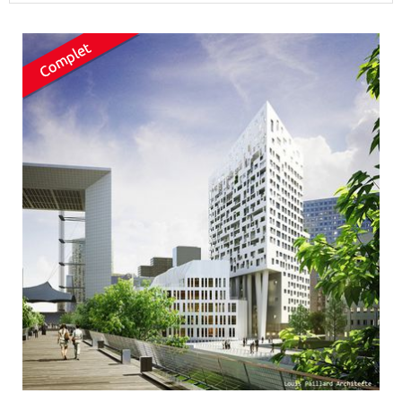
Surface min
Surface max
m²
m²
Type de location
Colocation
Votre date d'entrée
Chercher