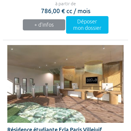
à partir de
786,00 € cc / mois
Déposer
+ d'infos
mon dossier
Résidence étudiante Ecla Paris Villejuif