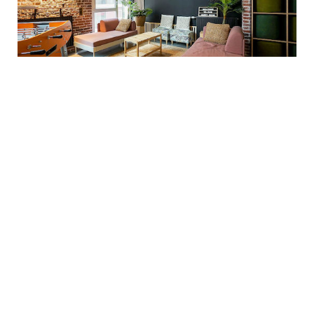
Résidence étudiante Student Factory Paris
Bagnolet
93170 Bagnolet
6.59 km
- Idéalement située, au cœur d’un quartier dynamique
et en plein renouveau, la résidence Student Factory Paris
Bagnolet occupe une place de choix aux portes de Paris. De par
son implantation, cet...
En savoir plus
à partir de
903,00 € cc / mois
Déposer
+ d'infos