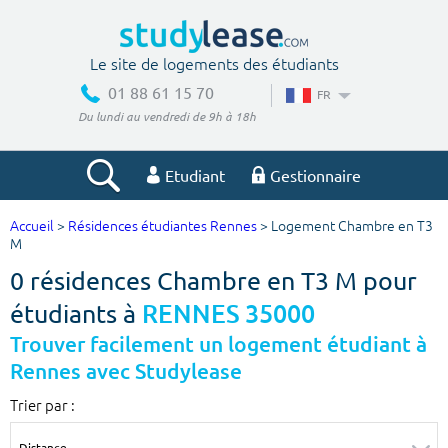
Le site de logements des étudiants
01 88 61 15 70
FR
Du lundi au vendredi de 9h à 18h
Etudiant
Gestionnaire
Accueil
>
Résidences étudiantes Rennes
> Logement Chambre en T3
Votre recherche
M
0 résidences Chambre en T3 M pour
Ville, école
étudiants à
RENNES 35000
Trouver facilement un logement étudiant à
Rennes avec Studylease
Budget min
Budget max
Trier par :
€
€