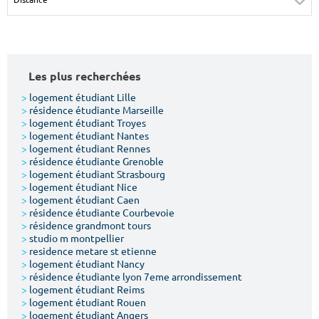
Surface min
Surface max
m²
m²
Les plus recherchées
Type de location
>
logement étudiant Lille
>
résidence étudiante Marseille
Colocation
>
logement étudiant Troyes
>
logement étudiant Nantes
Votre date d'entrée
>
logement étudiant Rennes
>
résidence étudiante Grenoble
>
logement étudiant Strasbourg
>
logement étudiant Nice
>
logement étudiant Caen
>
résidence étudiante Courbevoie
>
résidence grandmont tours
Chercher
>
studio m montpellier
>
residence metare st etienne
>
logement étudiant Nancy
>
résidence étudiante lyon 7eme arrondissement
>
logement étudiant Reims
>
logement étudiant Rouen
>
logement étudiant Angers