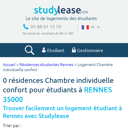
Le site de logements des étudiants
01 88 61 15 70
FR
Du lundi au vendredi de 9h à 18h
Etudiant
Gestionnaire
Accueil
>
Résidences étudiantes Rennes
> Logement Chambre
Votre recherche
individuelle confort
0 résidences Chambre individuelle
Ville, école
confort pour étudiants à
RENNES
35000
Budget min
Budget max
Trouver facilement un logement étudiant à
Rennes avec Studylease
€
€
Trier par :