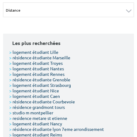
Surface min
Surface max
m²
m²
Type de location
Les plus recherchées
Colocation
>
logement étudiant Lille
>
résidence étudiante Marseille
Votre date d'entrée
>
logement étudiant Troyes
>
logement étudiant Nantes
>
logement étudiant Rennes
>
résidence étudiante Grenoble
>
logement étudiant Strasbourg
>
logement étudiant Nice
>
logement étudiant Caen
Chercher
>
résidence étudiante Courbevoie
>
résidence grandmont tours
>
studio m montpellier
>
residence metare st etienne
>
logement étudiant Nancy
>
résidence étudiante lyon 7eme arrondissement
>
logement étudiant Reims