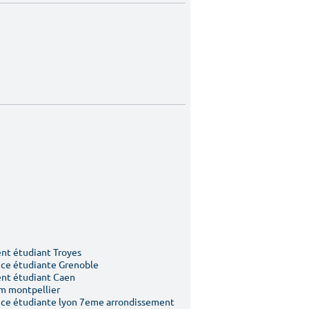
t étudiant Troyes
ce étudiante Grenoble
nt étudiant Caen
m montpellier
ce étudiante lyon 7eme arrondissement