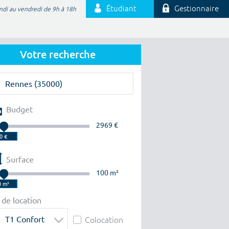
Étudiant
Gestionnaire
ndi au vendredi de 9h à 18h
Votre recherche
Budget
2969 €
Surface
100 m²
 de location
T1 Confort
Colocation