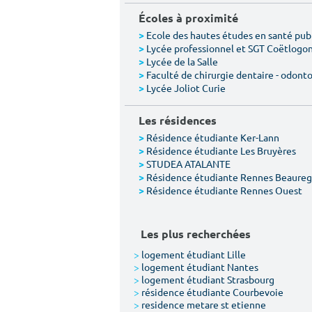
Écoles à proximité
Ecole des hautes études en santé pub
>
Lycée professionnel et SGT Coëtlogo
>
Lycée de la Salle
>
Faculté de chirurgie dentaire - odont
>
Lycée Joliot Curie
>
Les résidences
Résidence étudiante Ker-Lann
>
Résidence étudiante Les Bruyères
>
STUDEA ATALANTE
>
Résidence étudiante Rennes Beaureg
>
Résidence étudiante Rennes Ouest
>
Les plus recherchées
>
logement étudiant Lille
>
logement étudiant Nantes
>
logement étudiant Strasbourg
>
résidence étudiante Courbevoie
>
residence metare st etienne