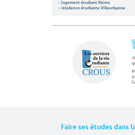
>
logement étudiant Reims
>
résidence étudiante Villeurbanne
J
q
P
U
l
Faire ses études dans l