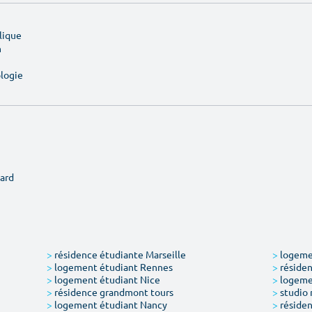
lique
n
ologie
ard
>
résidence étudiante Marseille
>
logemen
>
logement étudiant Rennes
>
résiden
>
logement étudiant Nice
>
logeme
>
résidence grandmont tours
>
studio 
>
logement étudiant Nancy
>
résiden