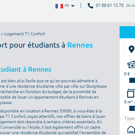
01 88 61 15 70
Du lu
FR
s
> Logement T1 Confort
ort pour étudiants à
Rennes
tudiant à Rennes
0 €
st bien plus facile que ce qu'on pourrait admettre à
ne d'une résidence étudiante ville par ville sur Studylease.
sa recherche en fonction du budget, de la proximité de
t possible de louer un appartement étudiant à Rennes en
0 m²
dylease.
isponible en location à Rennes 35000, si vous êtes à la
 T1 Confort, soyez attentifs, nos offres de biens à louer
Type
ogement doit répondre à certains critères essentiels. En
l’université ou l’école, il doit également offrir un cadre
rouver une résidence étudiante qui satisfait l’ensemble de