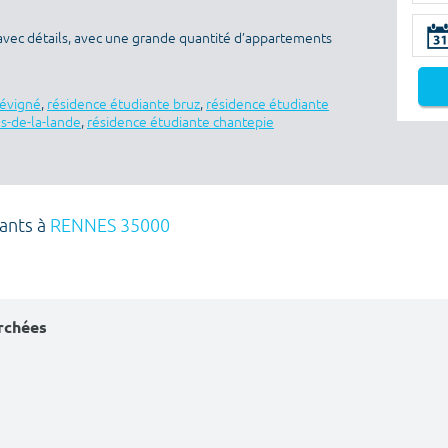
avec détails, avec une grande quantité d’appartements
sévigné
,
résidence étudiante bruz
,
résidence étudiante
es-de-la-lande
,
résidence étudiante chantepie
iants à
RENNES 35000
erchées