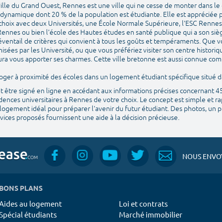
ille du Grand Ouest, Rennes est une ville qui ne cesse de monter dans le 
t dynamique dont 20 % de la population est étudiante. Elle est appréciée p
 choix avec deux Universités, une École Normale Supérieure, l'ESC Rennes 
ennes ou bien l'école des Hautes études en santé publique qui a son si
éventail de critères qui convient à tous les goûts et tempéraments. Que v
isées par les Université, ou que vous préfériez visiter son centre histori
 saura vous apporter ses charmes. Cette ville bretonne est aussi connue com
e loger à proximité des écoles dans un logement étudiant spécifique situé
ut être signé en ligne en accédant aux informations précises concernant 
ences universitaires à Rennes de votre choix. Le concept est simple et ra
logement idéal pour préparer l'avenir du futur étudiant. Des photos, un pla
ices proposés fournissent une aide à la décision précieuse.
NOUS ENVOY
BONS PLANS
Aides au logement
Loi et contrats
Spécial étudiants
Marché immobilier