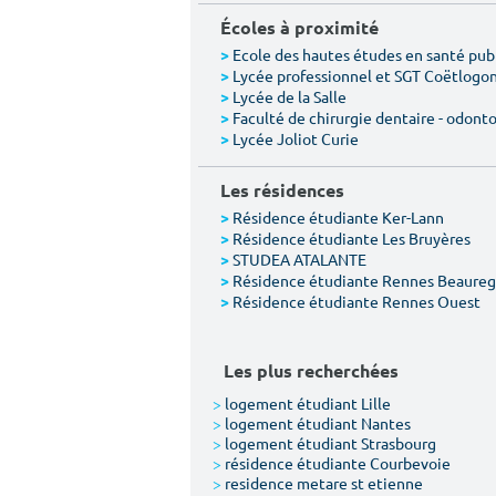
Écoles à proximité
Ecole des hautes études en santé pub
>
Lycée professionnel et SGT Coëtlogo
>
Lycée de la Salle
>
Faculté de chirurgie dentaire - odont
>
Lycée Joliot Curie
>
Les résidences
Résidence étudiante Ker-Lann
>
Résidence étudiante Les Bruyères
>
STUDEA ATALANTE
>
Résidence étudiante Rennes Beaureg
>
Résidence étudiante Rennes Ouest
>
Les plus recherchées
>
logement étudiant Lille
>
logement étudiant Nantes
>
logement étudiant Strasbourg
>
résidence étudiante Courbevoie
>
residence metare st etienne