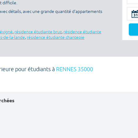
difficile.
avec détails, avec une grande quantité d’appartements
sévigné
,
résidence étudiante bruz
,
résidence étudiante
es-de-la-lande
,
résidence étudiante chantepie
ieure pour étudiants à
RENNES 35000
erchées