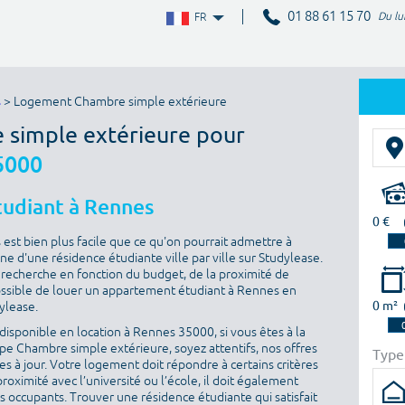
01 88 61 15 70
Du lu
FR
s
> Logement Chambre simple extérieure
 simple extérieure pour
5000
tudiant à Rennes
0 €
st bien plus facile que ce qu'on pourrait admettre à
ne d'une résidence étudiante ville par ville sur Studylease.
sa recherche en fonction du budget, de la proximité de
t possible de louer un appartement étudiant à Rennes en
0 m²
dylease.
isponible en location à Rennes 35000, si vous êtes à la
e Chambre simple extérieure, soyez attentifs, nos offres
Type
s à jour. Votre logement doit répondre à certains critères
proximité avec l’université ou l’école, il doit également
es occupants. Trouver une résidence étudiante qui satisfait