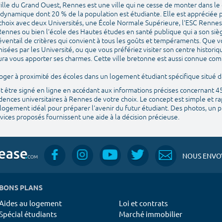
ille du Grand Ouest, Rennes est une ville qui ne cesse de monter dans le 
t dynamique dont 20 % de la population est étudiante. Elle est appréciée p
 choix avec deux Universités, une École Normale Supérieure, l'ESC Rennes 
ennes ou bien l'école des Hautes études en santé publique qui a son si
éventail de critères qui convient à tous les goûts et tempéraments. Que v
isées par les Université, ou que vous préfériez visiter son centre histori
 saura vous apporter ses charmes. Cette ville bretonne est aussi connue com
e loger à proximité des écoles dans un logement étudiant spécifique situé
ut être signé en ligne en accédant aux informations précises concernant 
ences universitaires à Rennes de votre choix. Le concept est simple et ra
logement idéal pour préparer l'avenir du futur étudiant. Des photos, un pla
ices proposés fournissent une aide à la décision précieuse.
NOUS ENVOY
BONS PLANS
Aides au logement
Loi et contrats
Spécial étudiants
Marché immobilier