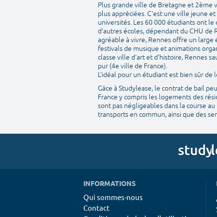
Plus grande ville de Bretagne et 2ème v
plus appréciées. C'est une ville jeune e
universités. Les 60 000 étudiants ont le
d'autres écoles, dépendant du CHU de R
agréable à vivre, Rennes offre un large 
festivals de musique et animations organ
classe ville d'art et d'histoire, Rennes
pur (4e ville de France).
L'idéal pour un étudiant est bien sûr d
Gâce à Studylease, le contrat de bail pe
France y compris les logements des résid
sont pas négligeables dans la course au 
transports en commun, ainsi que des serv
INFORMATIONS
Qui sommes-nous
Contact