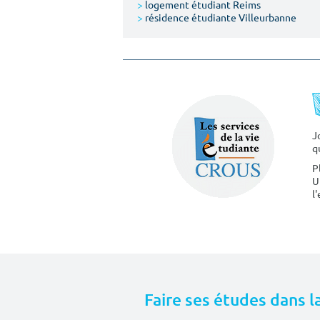
>
logement étudiant Reims
>
résidence étudiante Villeurbanne
J
q
P
U
l
Faire ses études dans l