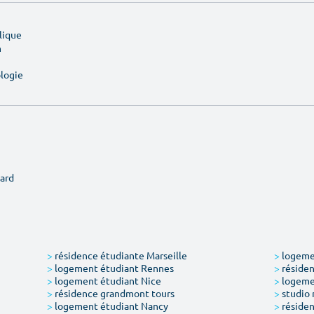
lique
n
ologie
ard
>
résidence étudiante Marseille
>
logemen
>
logement étudiant Rennes
>
résiden
>
logement étudiant Nice
>
logeme
>
résidence grandmont tours
>
studio 
>
logement étudiant Nancy
>
résiden