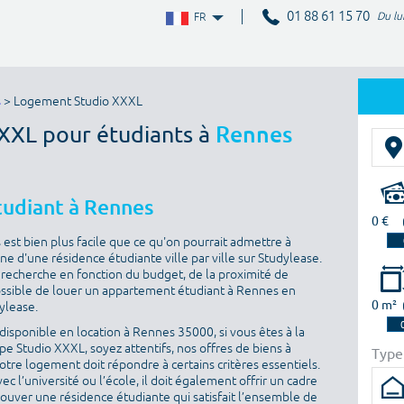
01 88 61 15 70
Du lu
FR
s
> Logement Studio XXXL
XXXL pour étudiants à
Rennes
tudiant à Rennes
0 €
st bien plus facile que ce qu'on pourrait admettre à
ne d'une résidence étudiante ville par ville sur Studylease.
sa recherche en fonction du budget, de la proximité de
t possible de louer un appartement étudiant à Rennes en
0 m²
dylease.
isponible en location à Rennes 35000, si vous êtes à la
e Studio XXXL, soyez attentifs, nos offres de biens à
Type
otre logement doit répondre à certains critères essentiels.
ec l’université ou l’école, il doit également offrir un cadre
rouver une résidence étudiante qui satisfait l’ensemble de