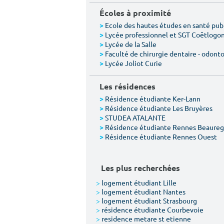
Écoles à proximité
Ecole des hautes études en santé pub
>
Lycée professionnel et SGT Coëtlogo
>
Lycée de la Salle
>
Faculté de chirurgie dentaire - odont
>
Lycée Joliot Curie
>
Les résidences
Résidence étudiante Ker-Lann
>
Résidence étudiante Les Bruyères
>
STUDEA ATALANTE
>
Résidence étudiante Rennes Beaureg
>
Résidence étudiante Rennes Ouest
>
Les plus recherchées
>
logement étudiant Lille
>
logement étudiant Nantes
>
logement étudiant Strasbourg
>
résidence étudiante Courbevoie
>
residence metare st etienne