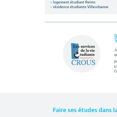
>
logement étudiant Reims
>
résidence étudiante Villeurbanne
J
q
P
U
l
Faire ses études dans l