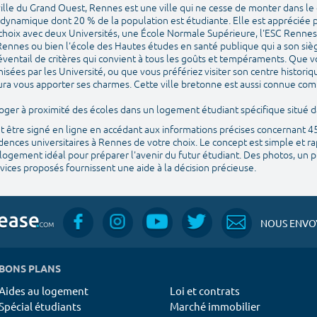
ille du Grand Ouest, Rennes est une ville qui ne cesse de monter dans le 
t dynamique dont 20 % de la population est étudiante. Elle est appréciée p
 choix avec deux Universités, une École Normale Supérieure, l'ESC Rennes 
ennes ou bien l'école des Hautes études en santé publique qui a son si
éventail de critères qui convient à tous les goûts et tempéraments. Que v
isées par les Université, ou que vous préfériez visiter son centre histori
 saura vous apporter ses charmes. Cette ville bretonne est aussi connue com
e loger à proximité des écoles dans un logement étudiant spécifique situé
ut être signé en ligne en accédant aux informations précises concernant 
ences universitaires à Rennes de votre choix. Le concept est simple et ra
logement idéal pour préparer l'avenir du futur étudiant. Des photos, un pla
ices proposés fournissent une aide à la décision précieuse.
NOUS ENVOY
BONS PLANS
Aides au logement
Loi et contrats
Spécial étudiants
Marché immobilier