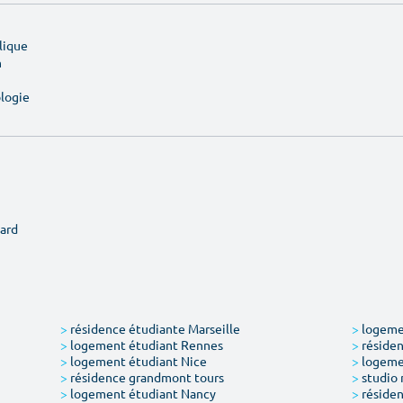
lique
n
ologie
ard
>
résidence étudiante Marseille
>
logemen
>
logement étudiant Rennes
>
résiden
>
logement étudiant Nice
>
logeme
>
résidence grandmont tours
>
studio 
>
logement étudiant Nancy
>
résiden