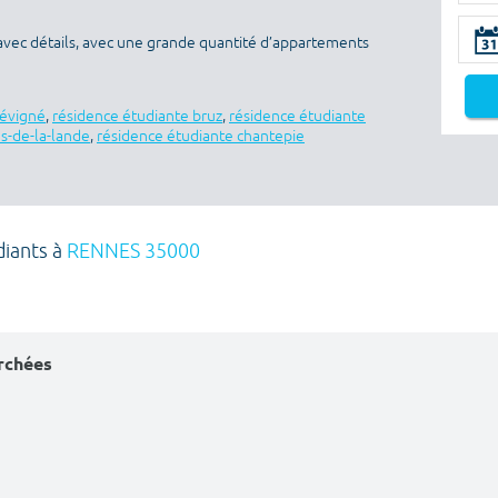
avec détails, avec une grande quantité d’appartements
sévigné
,
résidence étudiante bruz
,
résidence étudiante
es-de-la-lande
,
résidence étudiante chantepie
diants à
RENNES 35000
erchées