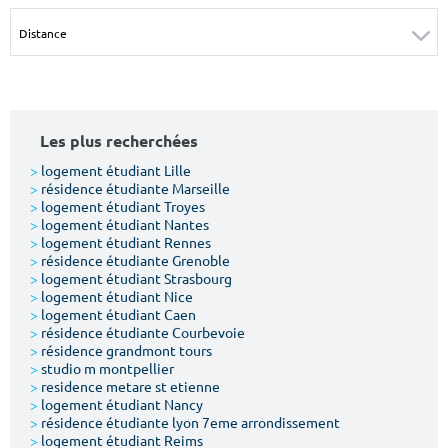
Surface min
Surface max
m²
m²
Type de location
Les plus recherchées
Colocation
>
logement étudiant Lille
>
résidence étudiante Marseille
Votre date d'entrée
>
logement étudiant Troyes
>
logement étudiant Nantes
>
logement étudiant Rennes
>
résidence étudiante Grenoble
>
logement étudiant Strasbourg
>
logement étudiant Nice
>
logement étudiant Caen
Chercher
>
résidence étudiante Courbevoie
>
résidence grandmont tours
>
studio m montpellier
>
residence metare st etienne
>
logement étudiant Nancy
>
résidence étudiante lyon 7eme arrondissement
>
logement étudiant Reims