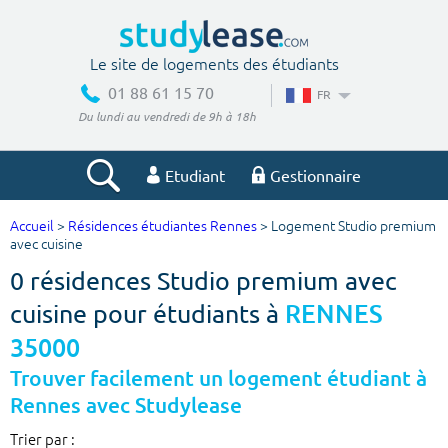
Le site de logements des étudiants
01 88 61 15 70
FR
Du lundi au vendredi de 9h à 18h
Etudiant
Gestionnaire
Accueil
>
Résidences étudiantes Rennes
> Logement Studio premium
Votre recherche
avec cuisine
0 résidences Studio premium avec
Ville, école
cuisine pour étudiants à
RENNES
35000
Budget min
Budget max
Trouver facilement un logement étudiant à
Rennes avec Studylease
€
€
Trier par :