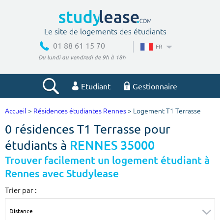
Le site de logements des étudiants
01 88 61 15 70
FR
Du lundi au vendredi de 9h à 18h
Etudiant
Gestionnaire
Accueil
>
Résidences étudiantes Rennes
> Logement T1 Terrasse
Votre recherche
0 résidences T1 Terrasse pour
Ville, école
étudiants à
RENNES 35000
Trouver facilement un logement étudiant à
Rennes avec Studylease
Budget min
Budget max
Trier par :
€
€