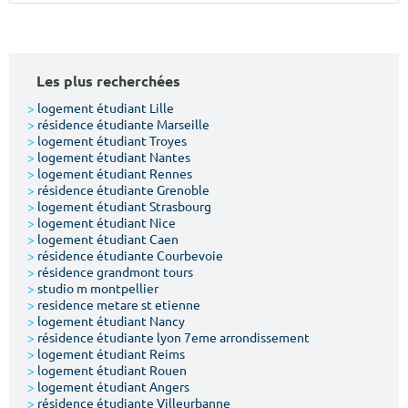
Surface min
Surface max
m²
m²
Les plus recherchées
Type de location
>
logement étudiant Lille
>
résidence étudiante Marseille
>
logement étudiant Troyes
Colocation
>
logement étudiant Nantes
>
logement étudiant Rennes
Votre date d'entrée
>
résidence étudiante Grenoble
>
logement étudiant Strasbourg
>
logement étudiant Nice
>
logement étudiant Caen
>
résidence étudiante Courbevoie
>
résidence grandmont tours
>
studio m montpellier
Chercher
>
residence metare st etienne
>
logement étudiant Nancy
>
résidence étudiante lyon 7eme arrondissement
>
logement étudiant Reims
>
logement étudiant Rouen
>
logement étudiant Angers
>
résidence étudiante Villeurbanne