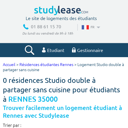
Le site de logements des étudiants
01 88 61 15 70
FR
Du lundi au vendredi de 9h à 18h
Etudiant
Gestionnaire
Accueil
>
Résidences étudiantes Rennes
> Logement Studio double à
Votre recherche
partager sans cuisine
0 résidences Studio double à
Ville, école
partager sans cuisine pour étudiants
à
RENNES 35000
Budget min
Budget max
Trouver facilement un logement étudiant à
Rennes avec Studylease
€
€
Trier par :