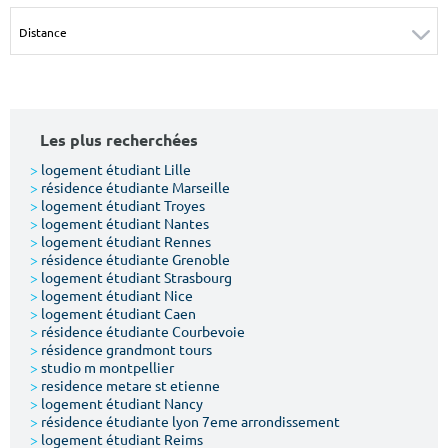
Surface min
Surface max
m²
m²
Type de location
Les plus recherchées
Colocation
>
logement étudiant Lille
>
résidence étudiante Marseille
Votre date d'entrée
>
logement étudiant Troyes
>
logement étudiant Nantes
>
logement étudiant Rennes
>
résidence étudiante Grenoble
>
logement étudiant Strasbourg
>
logement étudiant Nice
>
logement étudiant Caen
Chercher
>
résidence étudiante Courbevoie
>
résidence grandmont tours
>
studio m montpellier
>
residence metare st etienne
>
logement étudiant Nancy
>
résidence étudiante lyon 7eme arrondissement
>
logement étudiant Reims