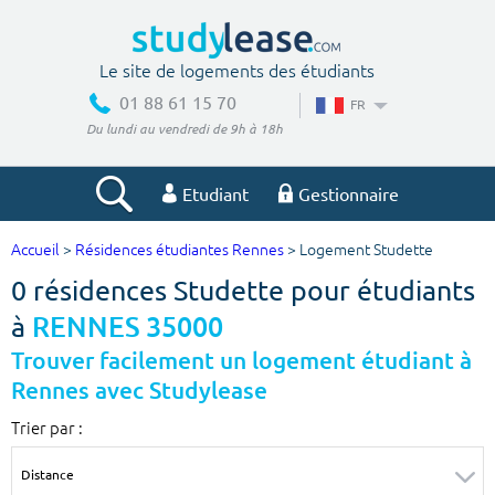
Le site de logements des étudiants
01 88 61 15 70
FR
Du lundi au vendredi de 9h à 18h
Etudiant
Gestionnaire
Accueil
>
Résidences étudiantes Rennes
> Logement Studette
Votre recherche
0 résidences Studette pour étudiants
Ville, école
à
RENNES 35000
Trouver facilement un logement étudiant à
Rennes avec Studylease
Budget min
Budget max
Trier par :
€
€