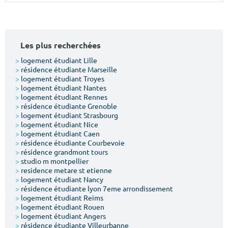
Surface min
Surface max
m²
m²
Les plus recherchées
Type de location
>
logement étudiant Lille
>
résidence étudiante Marseille
>
logement étudiant Troyes
Colocation
>
logement étudiant Nantes
>
logement étudiant Rennes
Votre date d'entrée
>
résidence étudiante Grenoble
>
logement étudiant Strasbourg
>
logement étudiant Nice
>
logement étudiant Caen
>
résidence étudiante Courbevoie
>
résidence grandmont tours
>
studio m montpellier
Chercher
>
residence metare st etienne
>
logement étudiant Nancy
>
résidence étudiante lyon 7eme arrondissement
>
logement étudiant Reims
>
logement étudiant Rouen
>
logement étudiant Angers
>
résidence étudiante Villeurbanne