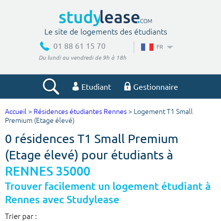
Le site de logements des étudiants
01 88 61 15 70
FR
Du lundi au vendredi de 9h à 18h
Etudiant
Gestionnaire
Accueil
>
Résidences étudiantes Rennes
> Logement T1 Small
Votre recherche
Premium (Etage élevé)
0 résidences T1 Small Premium
Ville, école
(Etage élevé) pour étudiants à
RENNES 35000
Budget min
Budget max
Trouver facilement un logement étudiant à
Rennes avec Studylease
€
€
Trier par :