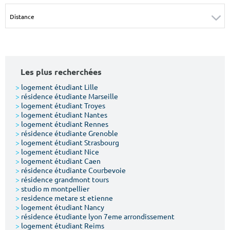
Surface min
Surface max
m²
m²
Type de location
Les plus recherchées
Colocation
>
logement étudiant Lille
>
résidence étudiante Marseille
Votre date d'entrée
>
logement étudiant Troyes
>
logement étudiant Nantes
>
logement étudiant Rennes
>
résidence étudiante Grenoble
>
logement étudiant Strasbourg
>
logement étudiant Nice
>
logement étudiant Caen
Chercher
>
résidence étudiante Courbevoie
>
résidence grandmont tours
>
studio m montpellier
>
residence metare st etienne
>
logement étudiant Nancy
>
résidence étudiante lyon 7eme arrondissement
>
logement étudiant Reims