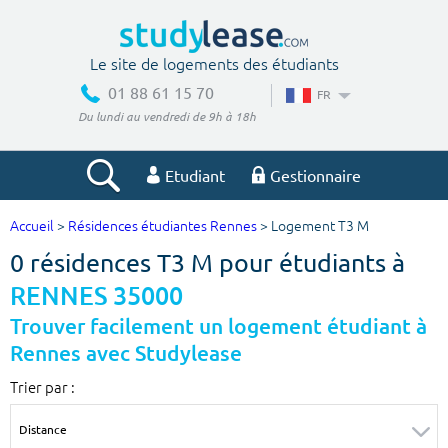
Le site de logements des étudiants
01 88 61 15 70
FR
Du lundi au vendredi de 9h à 18h
Etudiant
Gestionnaire
Accueil
>
Résidences étudiantes Rennes
> Logement T3 M
Votre recherche
0 résidences T3 M pour étudiants à
Ville, école
RENNES 35000
Trouver facilement un logement étudiant à
Rennes avec Studylease
Budget min
Budget max
Trier par :
€
€