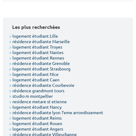
Surface min
Surface max
m²
m²
Les plus recherchées
Type de location
>
logement étudiant Lille
>
résidence étudiante Marseille
>
logement étudiant Troyes
Colocation
>
logement étudiant Nantes
>
logement étudiant Rennes
Votre date d'entrée
>
résidence étudiante Grenoble
>
logement étudiant Strasbourg
>
logement étudiant Nice
>
logement étudiant Caen
>
résidence étudiante Courbevoie
>
résidence grandmont tours
>
studio m montpellier
Chercher
>
residence metare st etienne
>
logement étudiant Nancy
>
résidence étudiante lyon 7eme arrondissement
>
logement étudiant Reims
>
logement étudiant Rouen
>
logement étudiant Angers
>
résidence étudiante Villeurbanne