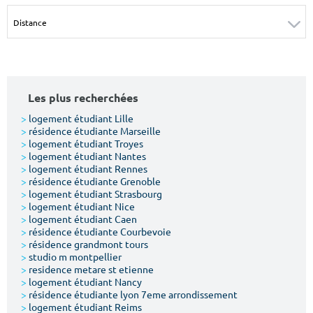
Surface min
Surface max
m²
m²
Type de location
Les plus recherchées
Colocation
>
logement étudiant Lille
>
résidence étudiante Marseille
Votre date d'entrée
>
logement étudiant Troyes
>
logement étudiant Nantes
>
logement étudiant Rennes
>
résidence étudiante Grenoble
>
logement étudiant Strasbourg
>
logement étudiant Nice
>
logement étudiant Caen
Chercher
>
résidence étudiante Courbevoie
>
résidence grandmont tours
>
studio m montpellier
>
residence metare st etienne
>
logement étudiant Nancy
>
résidence étudiante lyon 7eme arrondissement
>
logement étudiant Reims