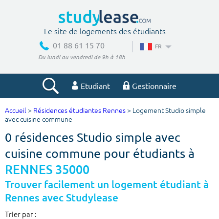
Le site de logements des étudiants
01 88 61 15 70
FR
Du lundi au vendredi de 9h à 18h
Etudiant
Gestionnaire
Accueil
>
Résidences étudiantes Rennes
> Logement Studio simple
Votre recherche
avec cuisine commune
0 résidences Studio simple avec
Ville, école
cuisine commune pour étudiants à
RENNES 35000
Budget min
Budget max
Trouver facilement un logement étudiant à
Rennes avec Studylease
€
€
Trier par :