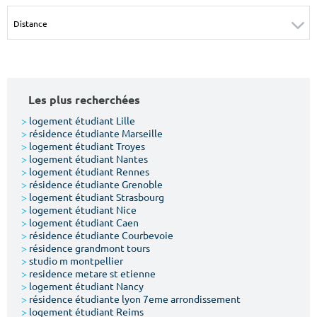
Surface min
Surface max
m²
m²
Type de location
Les plus recherchées
Colocation
>
logement étudiant Lille
>
résidence étudiante Marseille
Votre date d'entrée
>
logement étudiant Troyes
>
logement étudiant Nantes
>
logement étudiant Rennes
>
résidence étudiante Grenoble
>
logement étudiant Strasbourg
>
logement étudiant Nice
>
logement étudiant Caen
Chercher
>
résidence étudiante Courbevoie
>
résidence grandmont tours
>
studio m montpellier
>
residence metare st etienne
>
logement étudiant Nancy
>
résidence étudiante lyon 7eme arrondissement
>
logement étudiant Reims