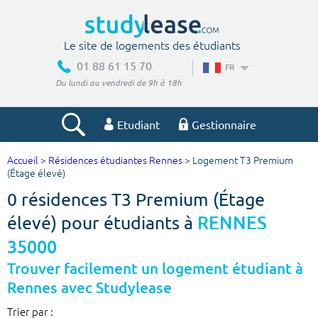
Le site de logements des étudiants
01 88 61 15 70
FR
Du lundi au vendredi de 9h à 18h
Etudiant
Gestionnaire
Accueil
>
Résidences étudiantes Rennes
> Logement T3 Premium
Votre recherche
(Étage élevé)
0 résidences T3 Premium (Étage
Ville, école
élevé) pour étudiants à
RENNES
35000
Budget min
Budget max
Trouver facilement un logement étudiant à
Rennes avec Studylease
€
€
Trier par :