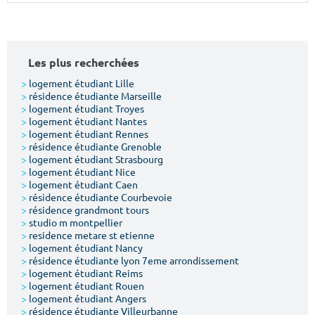
Surface min
Surface max
m²
m²
Les plus recherchées
Type de location
>
logement étudiant Lille
>
résidence étudiante Marseille
>
logement étudiant Troyes
Colocation
>
logement étudiant Nantes
>
logement étudiant Rennes
Votre date d'entrée
>
résidence étudiante Grenoble
>
logement étudiant Strasbourg
>
logement étudiant Nice
>
logement étudiant Caen
>
résidence étudiante Courbevoie
>
résidence grandmont tours
>
studio m montpellier
Chercher
>
residence metare st etienne
>
logement étudiant Nancy
>
résidence étudiante lyon 7eme arrondissement
>
logement étudiant Reims
>
logement étudiant Rouen
>
logement étudiant Angers
>
résidence étudiante Villeurbanne