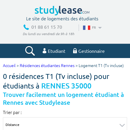
Le site de logements des étudiants
01 88 61 15 70
FR
Du lundi au vendredi de 9h à 18h
Etudiant
Gestionnaire
Accueil
>
Résidences étudiantes Rennes
> Logement T1 (Tv incluse)
Votre recherche
0 résidences T1 (Tv incluse) pour
Ville, école
étudiants à
RENNES 35000
Trouver facilement un logement étudiant à
Rennes avec Studylease
Budget min
Budget max
Trier par :
€
€