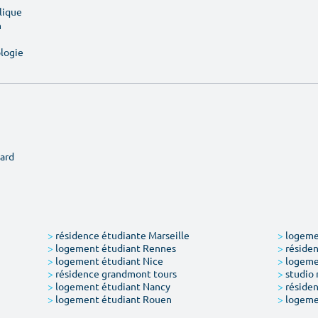
lique
n
ologie
ard
>
résidence étudiante Marseille
>
logemen
>
logement étudiant Rennes
>
résiden
>
logement étudiant Nice
>
logeme
>
résidence grandmont tours
>
studio 
>
logement étudiant Nancy
>
résiden
>
logement étudiant Rouen
>
logeme