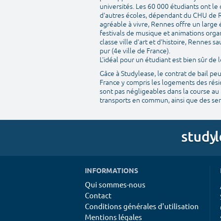
universités. Les 60 000 étudiants ont le
d'autres écoles, dépendant du CHU de R
agréable à vivre, Rennes offre un large 
festivals de musique et animations organ
classe ville d'art et d'histoire, Rennes
pur (4e ville de France).
L'idéal pour un étudiant est bien sûr d
Gâce à Studylease, le contrat de bail pe
France y compris les logements des résid
sont pas négligeables dans la course au 
transports en commun, ainsi que des serv
INFORMATIONS
Qui sommes-nous
Contact
Conditions générales d'utilisation
Mentions légales