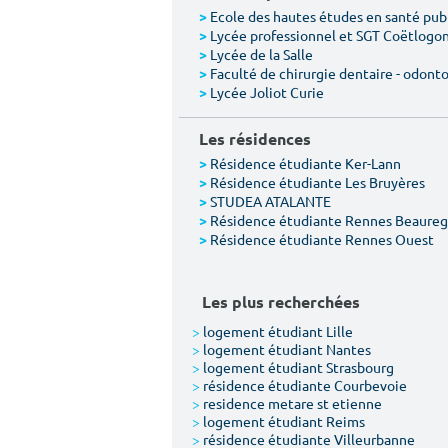
Ecole des hautes études en santé pub
>
Lycée professionnel et SGT Coëtlogo
>
Lycée de la Salle
>
Faculté de chirurgie dentaire - odont
>
Lycée Joliot Curie
>
Les résidences
Résidence étudiante Ker-Lann
>
Résidence étudiante Les Bruyères
>
STUDEA ATALANTE
>
Résidence étudiante Rennes Beaureg
>
Résidence étudiante Rennes Ouest
>
Les plus recherchées
>
logement étudiant Lille
>
logement étudiant Nantes
>
logement étudiant Strasbourg
>
résidence étudiante Courbevoie
>
residence metare st etienne
>
logement étudiant Reims
>
résidence étudiante Villeurbanne