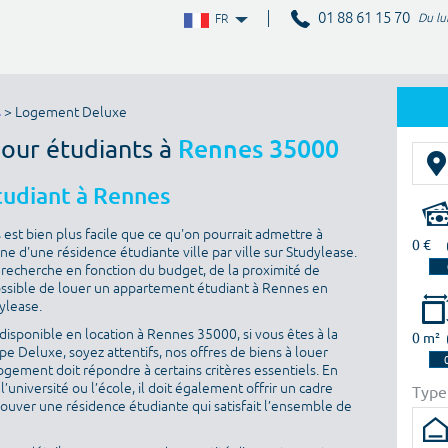
01 88 61 15 70
Du lu
FR
s
> Logement Deluxe
pour étudiants à
Rennes 35000
tudiant à Rennes
st bien plus facile que ce qu'on pourrait admettre à
0 €
ne d'une résidence étudiante ville par ville sur Studylease.
sa recherche en fonction du budget, de la proximité de
t possible de louer un appartement étudiant à Rennes en
dylease.
isponible en location à Rennes 35000, si vous êtes à la
0 m²
e Deluxe, soyez attentifs, nos offres de biens à louer
ogement doit répondre à certains critères essentiels. En
l’université ou l’école, il doit également offrir un cadre
Type
rouver une résidence étudiante qui satisfait l’ensemble de