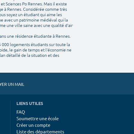
et Sciences Po Rennes. Mais il existe
ège à Rennes. Considérée comme très
ous soyez un étudiant qui aime les
que avec un patrimoine médiéval qui la
me une ville saine avec une qualité d'air
 dans une résidence étudiante à Rennes.
45 000 logements étudiants sur toute la
pide, le gain de temps et l'économie ne
n détaillé de la situation et des
ER UN MAIL
LIENS UTILES
FAQ
Soumettre une école
Créer un compte
Liste des départements