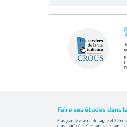
J
q
P
U
l
Faire ses études dans l
Plus grande ville de Bretagne et 2ème v
plus appréciées. C'est une ville jeune e