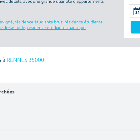
avec détails, avec une grande quantité d’appartements
sévigné
,
résidence étudiante bruz
,
résidence étudiante
es-de-la-lande
,
résidence étudiante chantepie
s à
RENNES 35000
erchées