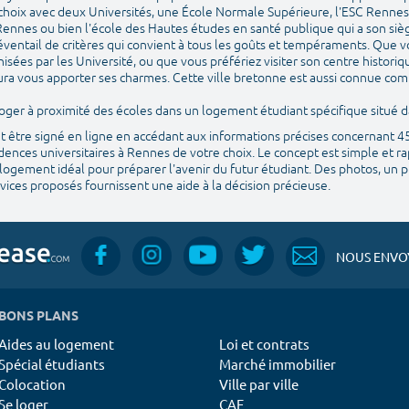
 choix avec deux Universités, une École Normale Supérieure, l'ESC Rennes 
ennes ou bien l'école des Hautes études en santé publique qui a son si
éventail de critères qui convient à tous les goûts et tempéraments. Que v
isées par les Université, ou que vous préfériez visiter son centre histori
 saura vous apporter ses charmes. Cette ville bretonne est aussi connue com
e loger à proximité des écoles dans un logement étudiant spécifique situé
ut être signé en ligne en accédant aux informations précises concernant 
ences universitaires à Rennes de votre choix. Le concept est simple et ra
logement idéal pour préparer l'avenir du futur étudiant. Des photos, un pla
ices proposés fournissent une aide à la décision précieuse.
NOUS ENVOY
BONS PLANS
Aides au logement
Loi et contrats
Spécial étudiants
Marché immobilier
Colocation
Ville par ville
Se loger
CAF