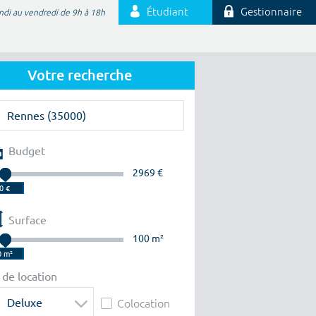
Étudiant
Gestionnaire
ndi au vendredi de 9h à 18h
Votre recherche
Budget
2969 €
Surface
100 m²
 de location
Deluxe
Colocation