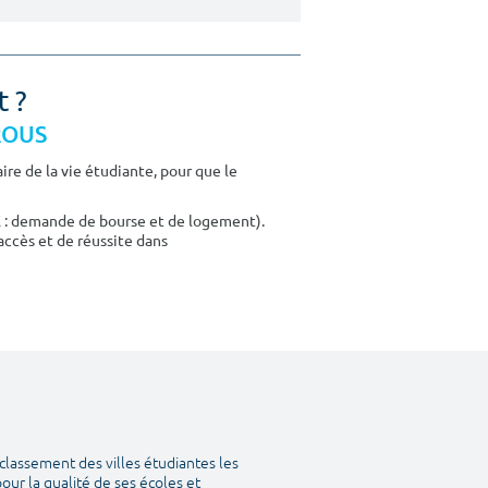
t ?
CROUS
re de la vie étudiante, pour que le
E : demande de bourse et de logement).
accès et de réussite dans
classement des villes étudiantes les
our la qualité de ses écoles et