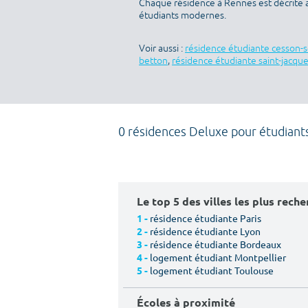
Chaque résidence à Rennes est décrite 
étudiants modernes.
Voir aussi :
résidence étudiante cesson-
betton
,
résidence étudiante saint-jacqu
0 résidences Deluxe pour étudiant
Le top 5 des villes les plus rech
résidence étudiante Paris
1 -
résidence étudiante Lyon
2 -
résidence étudiante Bordeaux
3 -
logement étudiant Montpellier
4 -
logement étudiant Toulouse
5 -
Écoles à proximité