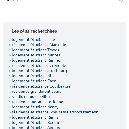
Surface min
Surface max
m²
m²
Les plus recherchées
Type de location
>
logement étudiant Lille
>
résidence étudiante Marseille
Colocation
>
logement étudiant Troyes
>
logement étudiant Nantes
Votre date d'entrée
>
logement étudiant Rennes
>
résidence étudiante Grenoble
>
logement étudiant Strasbourg
>
logement étudiant Nice
>
logement étudiant Caen
>
résidence étudiante Courbevoie
>
résidence grandmont tours
Chercher
>
studio m montpellier
>
residence metare st etienne
>
logement étudiant Nancy
>
résidence étudiante lyon 7eme arrondissement
>
logement étudiant Reims
>
logement étudiant Rouen
>
logement étudiant Angers