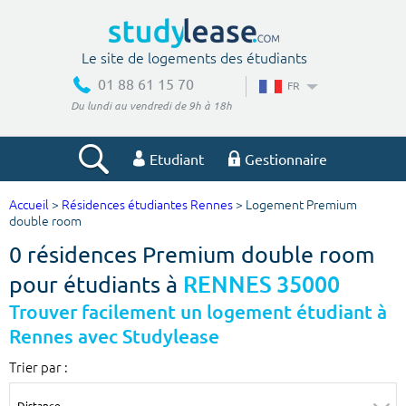
Le site de logements des étudiants
01 88 61 15 70
FR
Du lundi au vendredi de 9h à 18h
Etudiant
Gestionnaire
Accueil
>
Résidences étudiantes Rennes
> Logement Premium
Votre recherche
double room
0 résidences Premium double room
Ville, école
pour étudiants à
RENNES 35000
Trouver facilement un logement étudiant à
Rennes avec Studylease
Budget min
Budget max
Trier par :
€
€