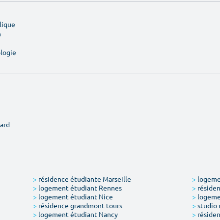
lique
n
ologie
ard
>
résidence étudiante Marseille
>
logemen
>
logement étudiant Rennes
>
résiden
>
logement étudiant Nice
>
logeme
>
résidence grandmont tours
>
studio 
>
logement étudiant Nancy
>
résiden