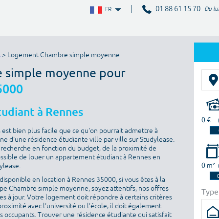
01 88 61 15 70
Du lu
FR
s
> Logement Chambre simple moyenne
e simple moyenne pour
5000
tudiant à Rennes
0 €
st bien plus facile que ce qu'on pourrait admettre à
ne d'une résidence étudiante ville par ville sur Studylease.
sa recherche en fonction du budget, de la proximité de
t possible de louer un appartement étudiant à Rennes en
0 m²
dylease.
isponible en location à Rennes 35000, si vous êtes à la
pe Chambre simple moyenne, soyez attentifs, nos offres
Type
s à jour. Votre logement doit répondre à certains critères
proximité avec l’université ou l’école, il doit également
es occupants. Trouver une résidence étudiante qui satisfait