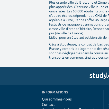
Plus grande ville de Bretagne et 2ème v
plus appréciées. C'est une ville jeune e
universités. Les 60 000 étudiants ont le
d'autres écoles, dépendant du CHU de R
agréable à vivre, Rennes offre un large 
festivals de musique et animations organ
classe ville d'art et d'histoire, Rennes
pur (4e ville de France).
L'idéal pour un étudiant est bien sûr d
Gâce à Studylease, le contrat de bail pe
France y compris les logements des résid
sont pas négligeables dans la course au 
transports en commun, ainsi que des serv
INFORMATIONS
Qui sommes-nous
Contact