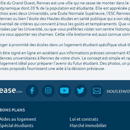
ille du Grand Ouest, Rennes est une ville qui ne cesse de monter dans le 
t dynamique dont 20 % de la population est étudiante. Elle est appréciée p
 choix avec deux Universités, une École Normale Supérieure, l'ESC Rennes 
ennes ou bien l'école des Hautes études en santé publique qui a son si
éventail de critères qui convient à tous les goûts et tempéraments. Que v
isées par les Université, ou que vous préfériez visiter son centre histori
 saura vous apporter ses charmes. Cette ville bretonne est aussi connue com
e loger à proximité des écoles dans un logement étudiant spécifique situé
ut être signé en ligne en accédant aux informations précises concernant 
ences universitaires à Rennes de votre choix. Le concept est simple et ra
logement idéal pour préparer l'avenir du futur étudiant. Des photos, un pla
ices proposés fournissent une aide à la décision précieuse.
NOUS ENVOY
BONS PLANS
Aides au logement
Loi et contrats
Spécial étudiants
Marché immobilier