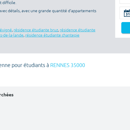
difficile.
avec détails, avec une grande quantité d’appartements
sévigné
,
résidence étudiante bruz
,
résidence étudiante
es-de-la-lande
,
résidence étudiante chantepie
enne pour étudiants à
RENNES 35000
erchées