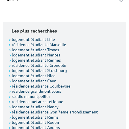
Surface min
Surface max
m²
m²
Les plus recherchées
Type de location
>
logement étudiant Lille
>
résidence étudiante Marseille
Colocation
>
logement étudiant Troyes
>
logement étudiant Nantes
Votre date d'entrée
>
logement étudiant Rennes
>
résidence étudiante Grenoble
>
logement étudiant Strasbourg
>
logement étudiant Nice
>
logement étudiant Caen
>
résidence étudiante Courbevoie
>
résidence grandmont tours
Chercher
>
studio m montpellier
>
residence metare st etienne
>
logement étudiant Nancy
>
résidence étudiante lyon 7eme arrondissement
>
logement étudiant Reims
>
logement étudiant Rouen
>
logement étudiant Angers