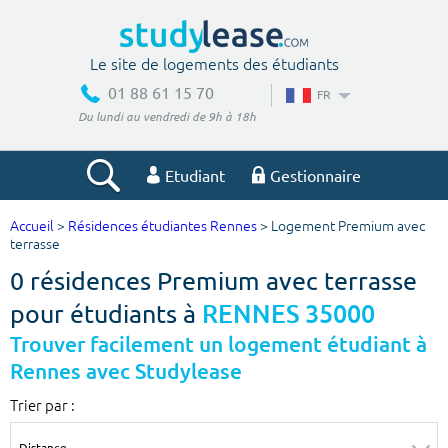
Le site de logements des étudiants
01 88 61 15 70
FR
Du lundi au vendredi de 9h à 18h
Etudiant
Gestionnaire
Accueil
>
Résidences étudiantes Rennes
> Logement Premium avec
Votre recherche
terrasse
0 résidences Premium avec terrasse
Ville, école
pour étudiants à
RENNES 35000
Trouver facilement un logement étudiant à
Rennes avec Studylease
Budget min
Budget max
Trier par :
€
€