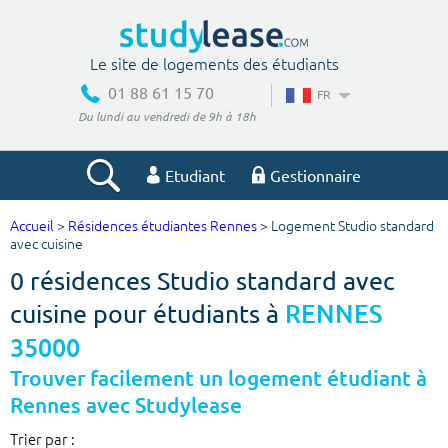
Le site de logements des étudiants
01 88 61 15 70
FR
Du lundi au vendredi de 9h à 18h
Etudiant
Gestionnaire
Accueil
>
Résidences étudiantes Rennes
> Logement Studio standard
Votre recherche
avec cuisine
0 résidences Studio standard avec
Ville, école
cuisine pour étudiants à
RENNES
35000
Budget min
Budget max
Trouver facilement un logement étudiant à
Rennes avec Studylease
€
€
Trier par :