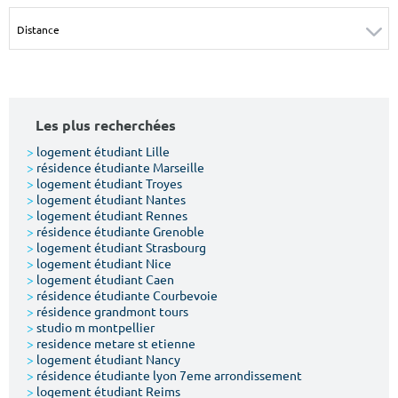
Surface min
Surface max
m²
m²
Type de location
Les plus recherchées
Colocation
>
logement étudiant Lille
>
résidence étudiante Marseille
Votre date d'entrée
>
logement étudiant Troyes
>
logement étudiant Nantes
>
logement étudiant Rennes
>
résidence étudiante Grenoble
>
logement étudiant Strasbourg
>
logement étudiant Nice
>
logement étudiant Caen
Chercher
>
résidence étudiante Courbevoie
>
résidence grandmont tours
>
studio m montpellier
>
residence metare st etienne
>
logement étudiant Nancy
>
résidence étudiante lyon 7eme arrondissement
>
logement étudiant Reims