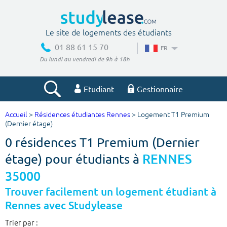
Le site de logements des étudiants
01 88 61 15 70
FR
Du lundi au vendredi de 9h à 18h
Etudiant
Gestionnaire
Accueil
>
Résidences étudiantes Rennes
> Logement T1 Premium
Votre recherche
(Dernier étage)
0 résidences T1 Premium (Dernier
Ville, école
étage) pour étudiants à
RENNES
35000
Budget min
Budget max
Trouver facilement un logement étudiant à
Rennes avec Studylease
€
€
Trier par :