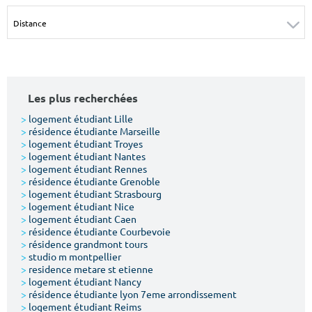
Surface min
Surface max
m²
m²
Type de location
Les plus recherchées
Colocation
>
logement étudiant Lille
>
résidence étudiante Marseille
Votre date d'entrée
>
logement étudiant Troyes
>
logement étudiant Nantes
>
logement étudiant Rennes
>
résidence étudiante Grenoble
>
logement étudiant Strasbourg
>
logement étudiant Nice
>
logement étudiant Caen
Chercher
>
résidence étudiante Courbevoie
>
résidence grandmont tours
>
studio m montpellier
>
residence metare st etienne
>
logement étudiant Nancy
>
résidence étudiante lyon 7eme arrondissement
>
logement étudiant Reims