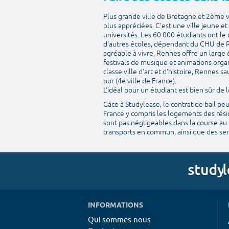
Plus grande ville de Bretagne et 2ème v
plus appréciées. C'est une ville jeune e
universités. Les 60 000 étudiants ont le
d'autres écoles, dépendant du CHU de R
agréable à vivre, Rennes offre un large 
festivals de musique et animations organ
classe ville d'art et d'histoire, Rennes
pur (4e ville de France).
L'idéal pour un étudiant est bien sûr d
Gâce à Studylease, le contrat de bail pe
France y compris les logements des résid
sont pas négligeables dans la course au 
transports en commun, ainsi que des serv
INFORMATIONS
Qui sommes-nous