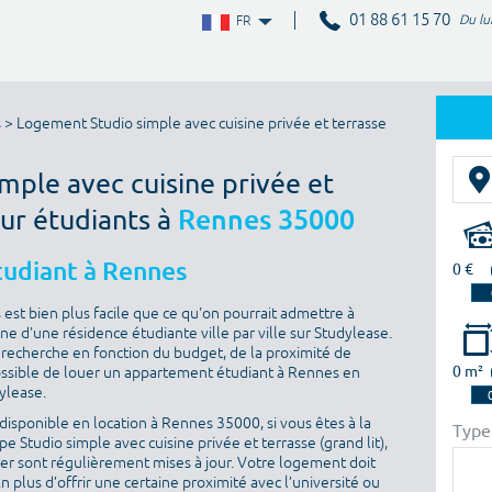
01 88 61 15 70
Du lu
FR
s
> Logement Studio simple avec cuisine privée et terrasse
imple avec cuisine privée et
our étudiants à
Rennes 35000
tudiant à Rennes
0 €
st bien plus facile que ce qu'on pourrait admettre à
ne d'une résidence étudiante ville par ville sur Studylease.
sa recherche en fonction du budget, de la proximité de
0 m²
t possible de louer un appartement étudiant à Rennes en
dylease.
isponible en location à Rennes 35000, si vous êtes à la
Type
 Studio simple avec cuisine privée et terrasse (grand lit),
ouer sont régulièrement mises à jour. Votre logement doit
En plus d’offrir une certaine proximité avec l’université ou