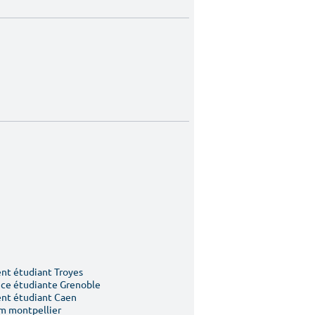
t étudiant Troyes
ce étudiante Grenoble
nt étudiant Caen
m montpellier