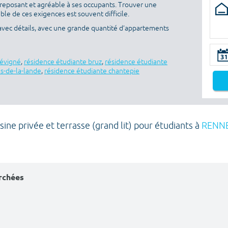
re reposant et agréable à ses occupants. Trouver une
ble de ces exigences est souvent difficile.
avec détails, avec une grande quantité d’appartements
sévigné
,
résidence étudiante bruz
,
résidence étudiante
es-de-la-lande
,
résidence étudiante chantepie
sine privée et terrasse (grand lit) pour étudiants à
RENN
erchées