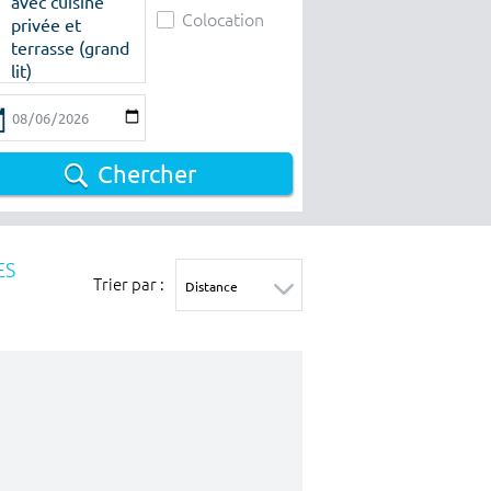
avec cuisine
Colocation
privée et
terrasse (grand
lit)
Chercher
ES
Trier par :