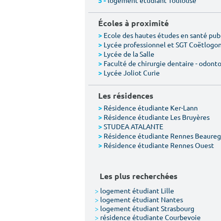
logement étudiant Toulouse
5 -
Écoles à proximité
Ecole des hautes études en santé pub
>
Lycée professionnel et SGT Coëtlogo
>
Lycée de la Salle
>
Faculté de chirurgie dentaire - odont
>
Lycée Joliot Curie
>
Les résidences
Résidence étudiante Ker-Lann
>
Résidence étudiante Les Bruyères
>
STUDEA ATALANTE
>
Résidence étudiante Rennes Beaureg
>
Résidence étudiante Rennes Ouest
>
Les plus recherchées
>
logement étudiant Lille
>
logement étudiant Nantes
>
logement étudiant Strasbourg
>
résidence étudiante Courbevoie