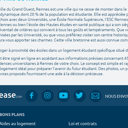
ille du Grand Ouest, Rennes est une ville qui ne cesse de monter dans le 
t dynamique dont 20 % de la population est étudiante. Elle est appréciée p
 choix avec deux Universités, une École Normale Supérieure, l'ESC Rennes 
ennes ou bien l'école des Hautes études en santé publique qui a son si
éventail de critères qui convient à tous les goûts et tempéraments. Que v
isées par les Université, ou que vous préfériez visiter son centre histori
 saura vous apporter ses charmes. Cette ville bretonne est aussi connue com
e loger à proximité des écoles dans un logement étudiant spécifique situé
ut être signé en ligne en accédant aux informations précises concernant 
ences universitaires à Rennes de votre choix. Le concept est simple et ra
logement idéal pour préparer l'avenir du futur étudiant. Des photos, un pla
ices proposés fournissent une aide à la décision précieuse.
NOUS ENVOY
BONS PLANS
Aides au logement
Loi et contrats