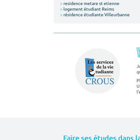
>
residence metare st etienne
>
logement étudiant Reims
>
résidence étudiante Villeurbanne
J
q
P
U
l
Faire ses études dans l