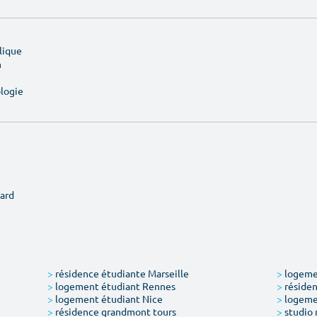
lique
n
ologie
ard
>
résidence étudiante Marseille
>
logemen
>
logement étudiant Rennes
>
résiden
>
logement étudiant Nice
>
logeme
>
résidence grandmont tours
>
studio 