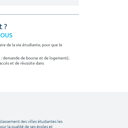
t ?
CROUS
re de la vie étudiante, pour que le
E : demande de bourse et de logement).
accès et de réussite dans
classement des villes étudiantes les
our la qualité de ses écoles et