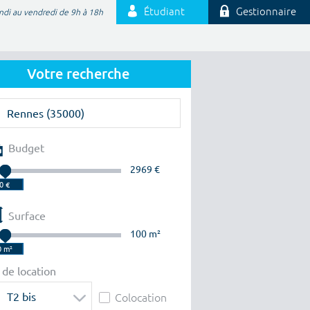
Étudiant
Gestionnaire
ndi au vendredi de 9h à 18h
Votre recherche
Budget
2969 €
Surface
100 m²
 de location
T2 bis
Colocation