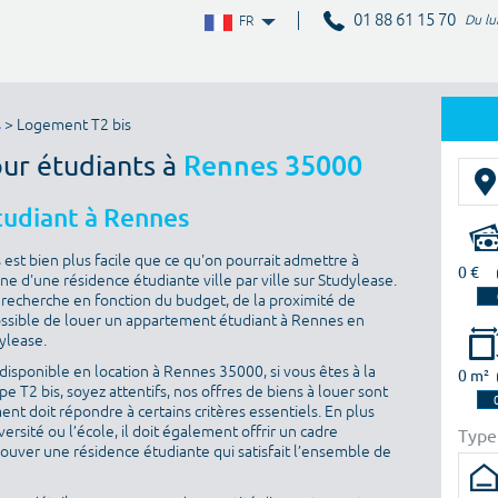
01 88 61 15 70
Du lu
FR
s
> Logement T2 bis
our étudiants à
Rennes 35000
tudiant à Rennes
st bien plus facile que ce qu'on pourrait admettre à
0 €
ne d'une résidence étudiante ville par ville sur Studylease.
sa recherche en fonction du budget, de la proximité de
t possible de louer un appartement étudiant à Rennes en
dylease.
isponible en location à Rennes 35000, si vous êtes à la
0 m²
 T2 bis, soyez attentifs, nos offres de biens à louer sont
nt doit répondre à certains critères essentiels. En plus
versité ou l’école, il doit également offrir un cadre
Type
rouver une résidence étudiante qui satisfait l’ensemble de