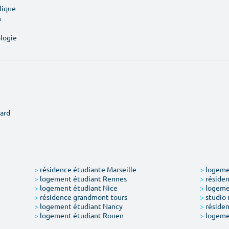
lique
n
ologie
ard
>
résidence étudiante Marseille
>
logemen
>
logement étudiant Rennes
>
résiden
>
logement étudiant Nice
>
logeme
>
résidence grandmont tours
>
studio 
>
logement étudiant Nancy
>
résiden
>
logement étudiant Rouen
>
logeme