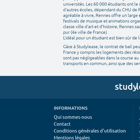
universités. Les 60 000 étudiants ont le
d'autres écoles, dépendant du CHU de R
agréable à vivre, Rennes offre un large 
festivals de musique et animations organ
classe ville d'art et d'histoire, Rennes
pur (4e ville de France).
L'idéal pour un étudiant est bien sûr d
Gâce à Studylease, le contrat de bail pe
France y compris les logements des résid
sont pas négligeables dans la course au 
transports en commun, ainsi que des serv
INFORMATIONS
Qui sommes-nous
Contact
Conditions générales d'utilisation
Mentions légales