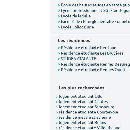
Ecole des hautes études en santé pub
>
Lycée professionnel et SGT Coëtlogo
>
Lycée de la Salle
>
Faculté de chirurgie dentaire - odont
>
Lycée Joliot Curie
>
Les résidences
Résidence étudiante Ker-Lann
>
Résidence étudiante Les Bruyères
>
STUDEA ATALANTE
>
Résidence étudiante Rennes Beaureg
>
Résidence étudiante Rennes Ouest
>
Les plus recherchées
>
logement étudiant Lille
>
logement étudiant Nantes
>
logement étudiant Strasbourg
>
résidence étudiante Courbevoie
>
residence metare st etienne
>
logement étudiant Reims
>
résidence étudiante Villeurbanne