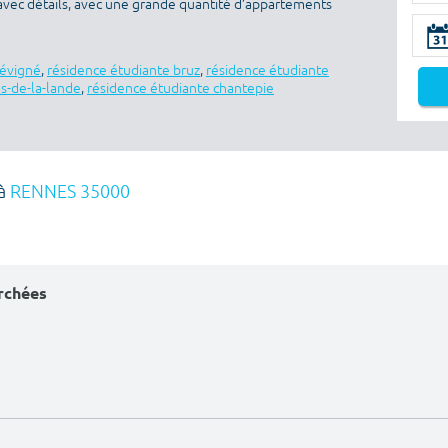
avec détails, avec une grande quantité d’appartements
sévigné
,
résidence étudiante bruz
,
résidence étudiante
es-de-la-lande
,
résidence étudiante chantepie
 à
RENNES 35000
erchées