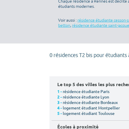
Chaque résidence à Rennes est décrite 
étudiants modernes.
Voir aussi :
résidence étudiante cesson-
betton
,
résidence étudiante saint-jacqu
0 résidences T2 bis pour étudiants
Le top 5 des villes les plus rech
résidence étudiante Paris
1 -
résidence étudiante Lyon
2 -
résidence étudiante Bordeaux
3 -
logement étudiant Montpellier
4 -
logement étudiant Toulouse
5 -
Écoles à proximité