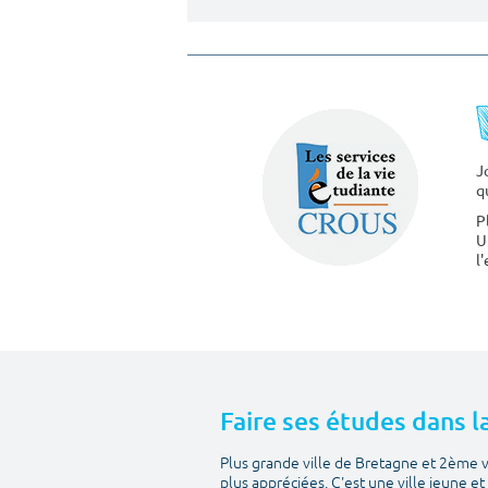
J
q
P
U
l
Faire ses études dans l
Plus grande ville de Bretagne et 2ème v
plus appréciées. C'est une ville jeune e