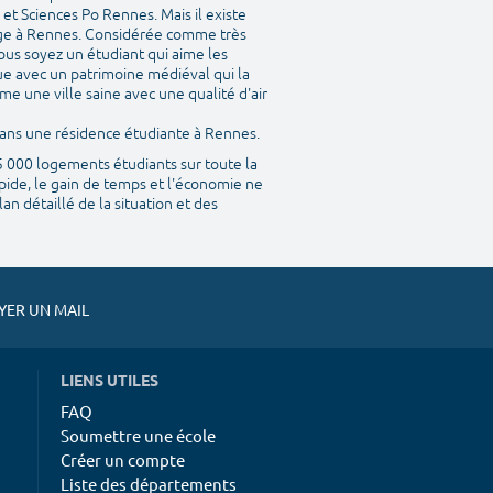
et Sciences Po Rennes. Mais il existe
ège à Rennes. Considérée comme très
ous soyez un étudiant qui aime les
que avec un patrimoine médiéval qui la
me une ville saine avec une qualité d'air
 dans une résidence étudiante à Rennes.
45 000 logements étudiants sur toute la
pide, le gain de temps et l'économie ne
n détaillé de la situation et des
ER UN MAIL
LIENS UTILES
FAQ
Soumettre une école
Créer un compte
Liste des départements