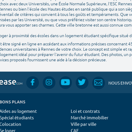
 choix avec deux Universités, une École Normale Supérieure, l'ESC Rennes 
ennes ou bien l'école des Hautes études en santé publique qui a son si
éventail de critères qui convient à tous les goûts et tempéraments. Que v
isées par les Université, ou que vous préfériez visiter son centre histori
 saura vous apporter ses charmes. Cette ville bretonne est aussi connue com
e loger à proximité des écoles dans un logement étudiant spécifique situé
ut être signé en ligne en accédant aux informations précises concernant 
ences universitaires à Rennes de votre choix. Le concept est simple et ra
logement idéal pour préparer l'avenir du futur étudiant. Des photos, un pla
ices proposés fournissent une aide à la décision précieuse.
NOUS ENVOY
BONS PLANS
Aides au logement
Loi et contrats
Spécial étudiants
Marché immobilier
Colocation
Ville par ville
Se loger
CAF