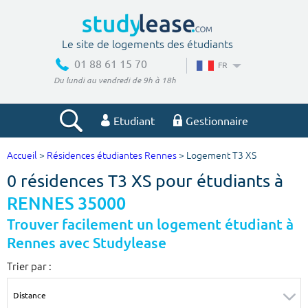
Le site de logements des étudiants
01 88 61 15 70
FR
Du lundi au vendredi de 9h à 18h
Etudiant
Gestionnaire
Accueil
>
Résidences étudiantes Rennes
> Logement T3 XS
Votre recherche
0 résidences T3 XS pour étudiants à
Ville, école
RENNES 35000
Trouver facilement un logement étudiant à
Rennes avec Studylease
Budget min
Budget max
Trier par :
€
€