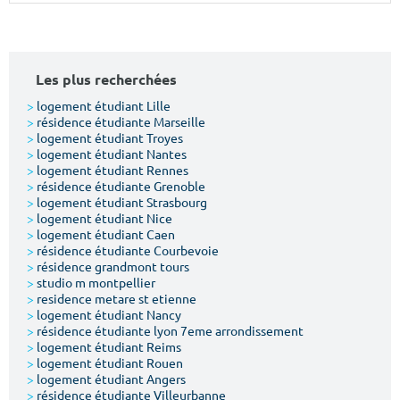
Surface min
Surface max
m²
m²
Les plus recherchées
Type de location
>
logement étudiant Lille
>
résidence étudiante Marseille
>
logement étudiant Troyes
Colocation
>
logement étudiant Nantes
>
logement étudiant Rennes
Votre date d'entrée
>
résidence étudiante Grenoble
>
logement étudiant Strasbourg
>
logement étudiant Nice
>
logement étudiant Caen
>
résidence étudiante Courbevoie
>
résidence grandmont tours
>
studio m montpellier
Chercher
>
residence metare st etienne
>
logement étudiant Nancy
>
résidence étudiante lyon 7eme arrondissement
>
logement étudiant Reims
>
logement étudiant Rouen
>
logement étudiant Angers
>
résidence étudiante Villeurbanne