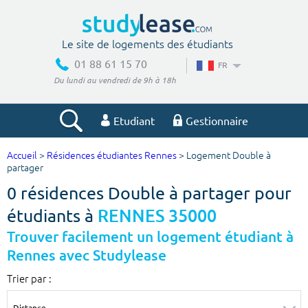
Le site de logements des étudiants
01 88 61 15 70
FR
Du lundi au vendredi de 9h à 18h
Etudiant
Gestionnaire
Accueil
>
Résidences étudiantes Rennes
> Logement Double à
Votre recherche
partager
0 résidences Double à partager pour
Ville, école
étudiants à
RENNES 35000
Trouver facilement un logement étudiant à
Rennes avec Studylease
Budget min
Budget max
Trier par :
€
€