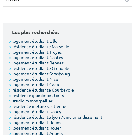
Surface min
Surface max
m²
m²
Les plus recherchées
Type de location
>
logement étudiant Lille
>
résidence étudiante Marseille
Colocation
>
logement étudiant Troyes
>
logement étudiant Nantes
Votre date d'entrée
>
logement étudiant Rennes
>
résidence étudiante Grenoble
>
logement étudiant Strasbourg
>
logement étudiant Nice
>
logement étudiant Caen
>
résidence étudiante Courbevoie
>
résidence grandmont tours
Chercher
>
studio m montpellier
>
residence metare st etienne
>
logement étudiant Nancy
>
résidence étudiante lyon 7eme arrondissement
>
logement étudiant Reims
>
logement étudiant Rouen
>
logement étudiant Angers