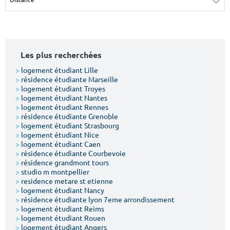
Surface min
Surface max
m²
m²
Les plus recherchées
Type de location
>
logement étudiant Lille
>
résidence étudiante Marseille
Colocation
>
logement étudiant Troyes
>
logement étudiant Nantes
Votre date d'entrée
>
logement étudiant Rennes
>
résidence étudiante Grenoble
>
logement étudiant Strasbourg
>
logement étudiant Nice
>
logement étudiant Caen
>
résidence étudiante Courbevoie
>
résidence grandmont tours
Chercher
>
studio m montpellier
>
residence metare st etienne
>
logement étudiant Nancy
>
résidence étudiante lyon 7eme arrondissement
>
logement étudiant Reims
>
logement étudiant Rouen
>
logement étudiant Angers