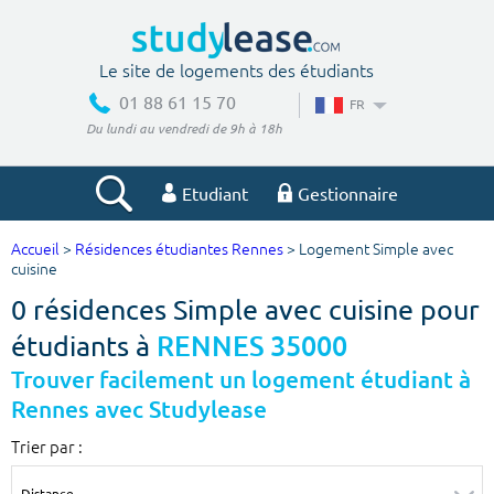
Le site de logements des étudiants
01 88 61 15 70
FR
Du lundi au vendredi de 9h à 18h
Etudiant
Gestionnaire
Accueil
>
Résidences étudiantes Rennes
> Logement Simple avec
Votre recherche
cuisine
0 résidences Simple avec cuisine pour
Ville, école
étudiants à
RENNES 35000
Trouver facilement un logement étudiant à
Rennes avec Studylease
Budget min
Budget max
Trier par :
€
€