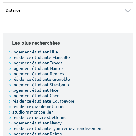
Surface min
Surface max
m²
m²
Type de location
Les plus recherchées
Colocation
>
logement étudiant Lille
>
résidence étudiante Marseille
Votre date d'entrée
>
logement étudiant Troyes
>
logement étudiant Nantes
>
logement étudiant Rennes
>
résidence étudiante Grenoble
>
logement étudiant Strasbourg
>
logement étudiant Nice
>
logement étudiant Caen
Chercher
>
résidence étudiante Courbevoie
>
résidence grandmont tours
>
studio m montpellier
>
residence metare st etienne
>
logement étudiant Nancy
>
résidence étudiante lyon 7eme arrondissement
>
logement étudiant Reims