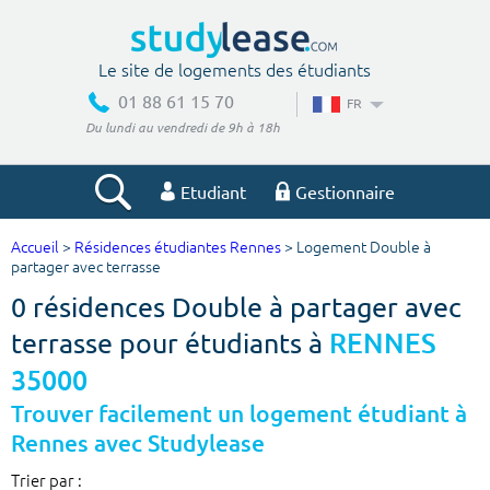
Le site de logements des étudiants
01 88 61 15 70
FR
Du lundi au vendredi de 9h à 18h
Etudiant
Gestionnaire
Accueil
>
Résidences étudiantes Rennes
> Logement Double à
Votre recherche
partager avec terrasse
0 résidences Double à partager avec
Ville, école
terrasse pour étudiants à
RENNES
35000
Budget min
Budget max
Trouver facilement un logement étudiant à
Rennes avec Studylease
€
€
Trier par :