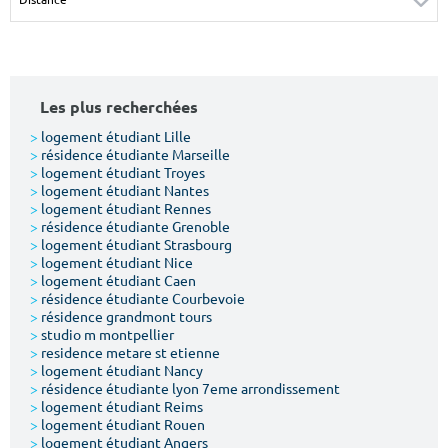
Surface min
Surface max
m²
m²
Les plus recherchées
Type de location
>
logement étudiant Lille
>
résidence étudiante Marseille
Colocation
>
logement étudiant Troyes
>
logement étudiant Nantes
Votre date d'entrée
>
logement étudiant Rennes
>
résidence étudiante Grenoble
>
logement étudiant Strasbourg
>
logement étudiant Nice
>
logement étudiant Caen
>
résidence étudiante Courbevoie
>
résidence grandmont tours
Chercher
>
studio m montpellier
>
residence metare st etienne
>
logement étudiant Nancy
>
résidence étudiante lyon 7eme arrondissement
>
logement étudiant Reims
>
logement étudiant Rouen
>
logement étudiant Angers