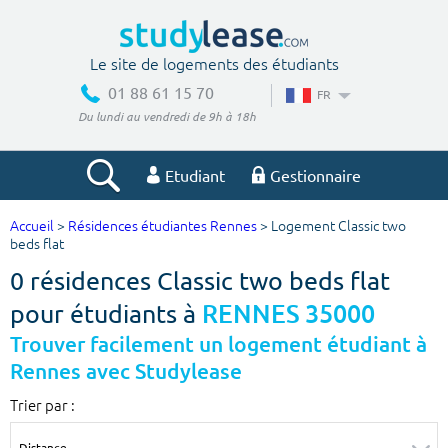
Le site de logements des étudiants
01 88 61 15 70
FR
Du lundi au vendredi de 9h à 18h
Etudiant
Gestionnaire
Accueil
>
Résidences étudiantes Rennes
> Logement Classic two
Votre recherche
beds flat
0 résidences Classic two beds flat
Ville, école
pour étudiants à
RENNES 35000
Trouver facilement un logement étudiant à
Rennes avec Studylease
Budget min
Budget max
Trier par :
€
€