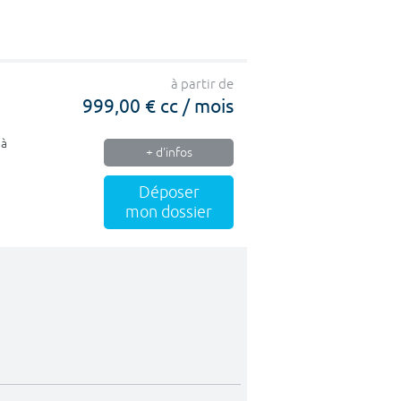
à partir de
999,00 € cc / mois
 à
+ d'infos
Déposer
mon dossier