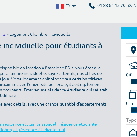
01 88 61 15 70
Du lu
FR
one
> Logement Chambre individuelle
individuelle pour étudiants à
isponible en location à Barcelone ES, si vous êtes à la
e Chambre individuelle, soyez attentifs, nos offres de
0 €
 jour. Votre logement doit répondre à certains critères
proximité avec l’université ou l’école, il doit également
es occupants. Trouver une résidence étudiante qui satisfait
difficile.
0 m²
te avec détails, avec une grande quantité d’appartements
Type
a
,
résidence étudiante sabadell
,
résidence étudiante
 llobregat
,
résidence étudiante rubí