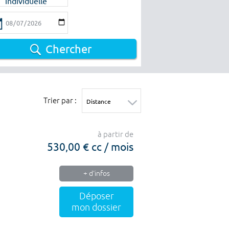
individuelle
Chercher
Trier par :
à partir de
530,00 € cc / mois
+ d'infos
Déposer
mon dossier