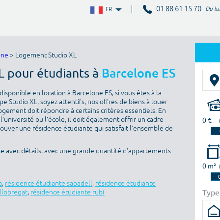
01 88 61 15 70
Du lu
FR
one
> Logement Studio XL
L pour étudiants à
Barcelone ES
isponible en location à Barcelone ES, si vous êtes à la
 Studio XL, soyez attentifs, nos offres de biens à louer
ogement doit répondre à certains critères essentiels. En
l’université ou l’école, il doit également offrir un cadre
0 €
rouver une résidence étudiante qui satisfait l’ensemble de
te avec détails, avec une grande quantité d’appartements
0 m²
a
,
résidence étudiante sabadell
,
résidence étudiante
Type
 llobregat
,
résidence étudiante rubí