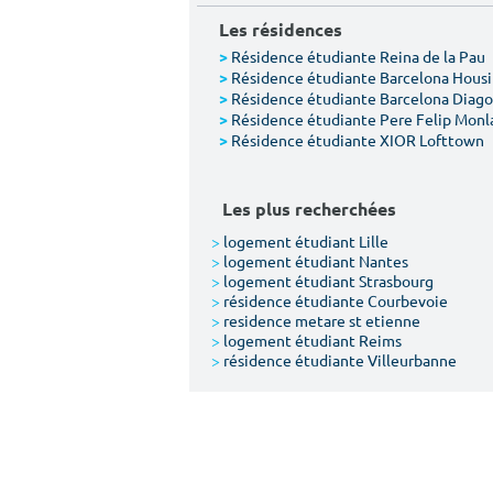
Les résidences
Résidence étudiante Reina de la Pau
>
Résidence étudiante Barcelona Hous
>
Résidence étudiante Barcelona Diago
>
Résidence étudiante Pere Felip Monl
>
Résidence étudiante XIOR Lofttown
>
Les plus recherchées
>
logement étudiant Lille
>
logement étudiant Nantes
>
logement étudiant Strasbourg
>
résidence étudiante Courbevoie
>
residence metare st etienne
>
logement étudiant Reims
>
résidence étudiante Villeurbanne