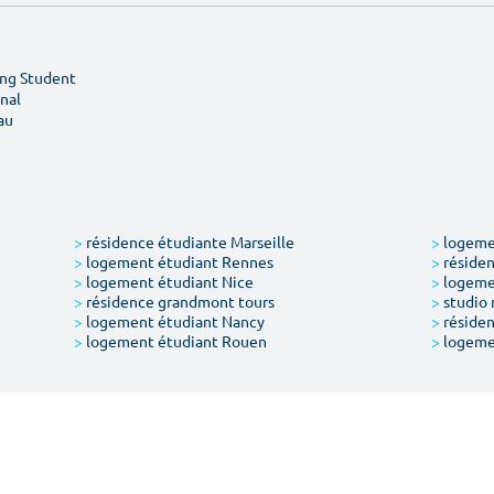
ing Student
nal
au
>
résidence étudiante Marseille
>
logemen
>
logement étudiant Rennes
>
résiden
>
logement étudiant Nice
>
logeme
>
résidence grandmont tours
>
studio 
>
logement étudiant Nancy
>
résiden
>
logement étudiant Rouen
>
logeme