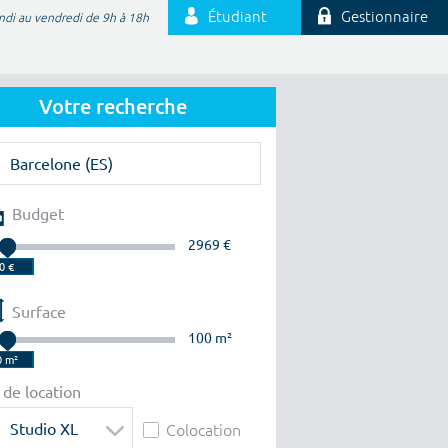
Étudiant
Gestionnaire
ndi au vendredi de 9h à 18h
Votre recherche
Budget
2969 €
Surface
100 m²
 de location
Studio XL
Colocation