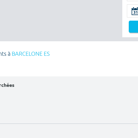
nts à
BARCELONE ES
erchées