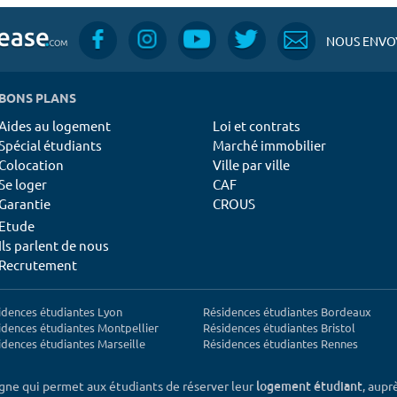
NOUS ENVOY
BONS PLANS
Aides au logement
Loi et contrats
Spécial étudiants
Marché immobilier
Colocation
Ville par ville
Se loger
CAF
Garantie
CROUS
Etude
Ils parlent de nous
Recrutement
idences étudiantes Lyon
Résidences étudiantes Bordeaux
idences étudiantes Montpellier
Résidences étudiantes Bristol
idences étudiantes Marseille
Résidences étudiantes Rennes
igne qui permet aux étudiants de réserver leur
, aupr
logement étudiant