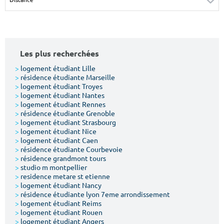
Surface min
Surface max
m²
m²
Les plus recherchées
Type de location
>
logement étudiant Lille
>
résidence étudiante Marseille
Colocation
>
logement étudiant Troyes
>
logement étudiant Nantes
Votre date d'entrée
>
logement étudiant Rennes
>
résidence étudiante Grenoble
>
logement étudiant Strasbourg
>
logement étudiant Nice
>
logement étudiant Caen
>
résidence étudiante Courbevoie
>
résidence grandmont tours
Chercher
>
studio m montpellier
>
residence metare st etienne
>
logement étudiant Nancy
>
résidence étudiante lyon 7eme arrondissement
>
logement étudiant Reims
>
logement étudiant Rouen
>
logement étudiant Angers