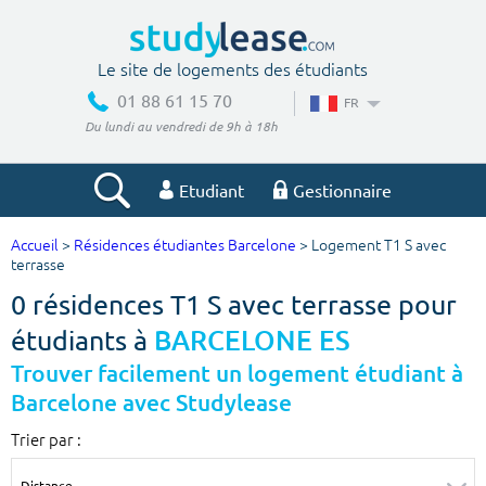
Le site de logements des étudiants
01 88 61 15 70
FR
Du lundi au vendredi de 9h à 18h
Etudiant
Gestionnaire
Accueil
>
Résidences étudiantes Barcelone
> Logement T1 S avec
Votre recherche
terrasse
0 résidences T1 S avec terrasse pour
Ville, école
étudiants à
BARCELONE ES
Trouver facilement un logement étudiant à
Barcelone avec Studylease
Budget min
Budget max
Trier par :
€
€