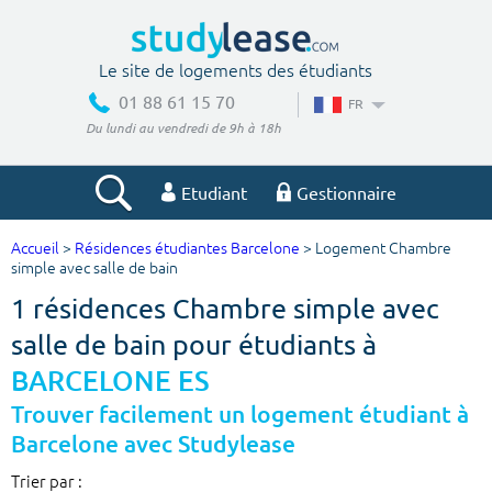
Le site de logements des étudiants
01 88 61 15 70
FR
Du lundi au vendredi de 9h à 18h
Etudiant
Gestionnaire
Accueil
>
Résidences étudiantes Barcelone
> Logement Chambre
Votre recherche
simple avec salle de bain
1 résidences Chambre simple avec
Ville, école
salle de bain pour étudiants à
BARCELONE ES
Budget min
Budget max
Trouver facilement un logement étudiant à
Barcelone avec Studylease
€
€
Trier par :