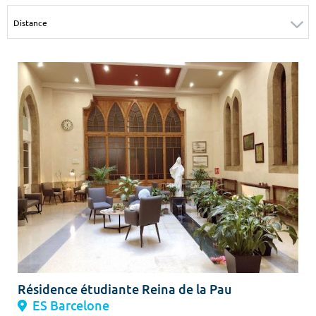
Surface min
Surface max
m²
m²
Type de location
Colocation
Votre date d'entrée
Chercher
Résidence étudiante Reina de la Pau
ES Barcelone