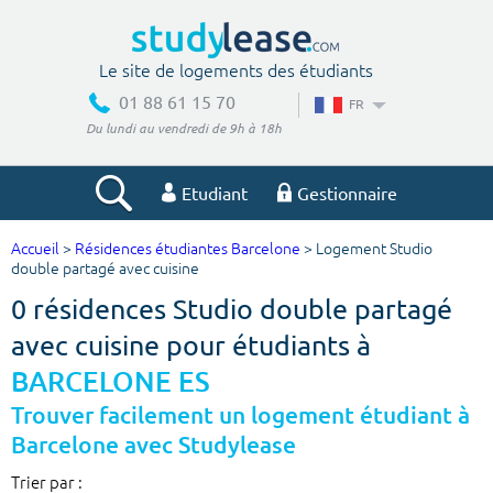
Le site de logements des étudiants
01 88 61 15 70
FR
Du lundi au vendredi de 9h à 18h
Etudiant
Gestionnaire
Accueil
>
Résidences étudiantes Barcelone
> Logement Studio
Votre recherche
double partagé avec cuisine
0 résidences Studio double partagé
Ville, école
avec cuisine pour étudiants à
BARCELONE ES
Budget min
Budget max
Trouver facilement un logement étudiant à
Barcelone avec Studylease
€
€
Trier par :