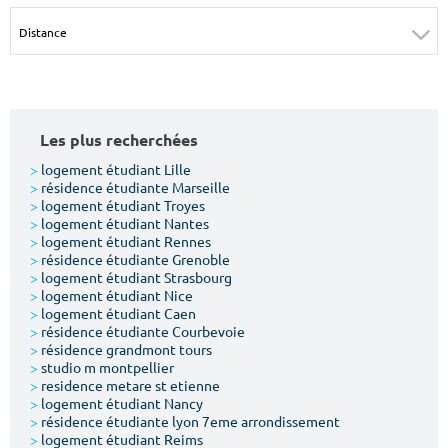
Surface min
Surface max
m²
m²
Type de location
Les plus recherchées
Colocation
>
logement étudiant Lille
>
résidence étudiante Marseille
Votre date d'entrée
>
logement étudiant Troyes
>
logement étudiant Nantes
>
logement étudiant Rennes
>
résidence étudiante Grenoble
>
logement étudiant Strasbourg
>
logement étudiant Nice
>
logement étudiant Caen
Chercher
>
résidence étudiante Courbevoie
>
résidence grandmont tours
>
studio m montpellier
>
residence metare st etienne
>
logement étudiant Nancy
>
résidence étudiante lyon 7eme arrondissement
>
logement étudiant Reims