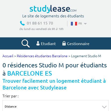
Le site de logements des étudiants
01 88 61 15 70
FR
Du lundi au vendredi de 9h à 18h
Etudiant
Gestionnaire
Accueil
>
Résidences étudiantes Barcelone
> Logement Studio M
Votre recherche
0 résidences Studio M pour étudiants
Ville, école
à
BARCELONE ES
Trouver facilement un logement étudiant à
Barcelone avec Studylease
Budget min
Budget max
Trier par :
€
€