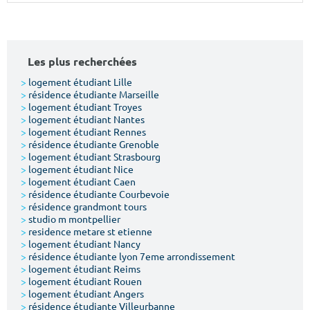
Surface min
Surface max
m²
m²
Les plus recherchées
Type de location
>
logement étudiant Lille
>
résidence étudiante Marseille
>
logement étudiant Troyes
Colocation
>
logement étudiant Nantes
>
logement étudiant Rennes
Votre date d'entrée
>
résidence étudiante Grenoble
>
logement étudiant Strasbourg
>
logement étudiant Nice
>
logement étudiant Caen
>
résidence étudiante Courbevoie
>
résidence grandmont tours
>
studio m montpellier
Chercher
>
residence metare st etienne
>
logement étudiant Nancy
>
résidence étudiante lyon 7eme arrondissement
>
logement étudiant Reims
>
logement étudiant Rouen
>
logement étudiant Angers
>
résidence étudiante Villeurbanne