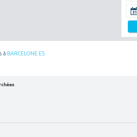
s à
BARCELONE ES
erchées