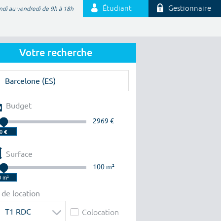
Étudiant
Gestionnaire
ndi au vendredi de 9h à 18h
Votre recherche
Budget
2969 €
Surface
100 m²
 de location
T1 RDC
Colocation