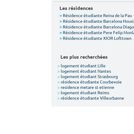
Les résidences
Résidence étudiante Reina de la Pau
>
Résidence étudiante Barcelona Hous
>
Résidence étudiante Barcelona Diago
>
Résidence étudiante Pere Felip Monl
>
Résidence étudiante XIOR Lofttown
>
Les plus recherchées
>
logement étudiant Lille
>
logement étudiant Nantes
>
logement étudiant Strasbourg
>
résidence étudiante Courbevoie
>
residence metare st etienne
>
logement étudiant Reims
>
résidence étudiante Villeurbanne