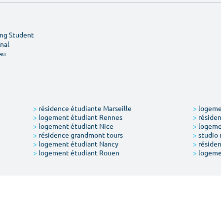
ing Student
nal
au
>
résidence étudiante Marseille
>
logemen
>
logement étudiant Rennes
>
résiden
>
logement étudiant Nice
>
logeme
>
résidence grandmont tours
>
studio 
>
logement étudiant Nancy
>
résiden
>
logement étudiant Rouen
>
logeme