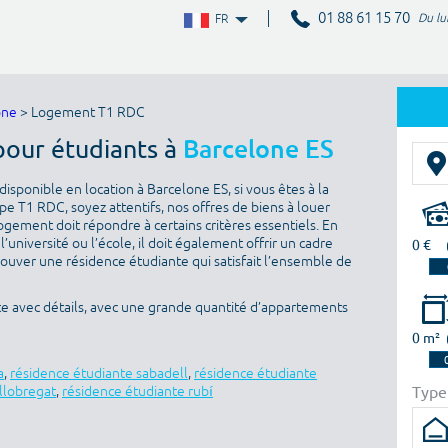
01 88 61 15 70
Du lu
FR
one
> Logement T1 RDC
pour étudiants à
Barcelone ES
isponible en location à Barcelone ES, si vous êtes à la
e T1 RDC, soyez attentifs, nos offres de biens à louer
ogement doit répondre à certains critères essentiels. En
l’université ou l’école, il doit également offrir un cadre
0 €
rouver une résidence étudiante qui satisfait l’ensemble de
te avec détails, avec une grande quantité d’appartements
0 m²
a
,
résidence étudiante sabadell
,
résidence étudiante
Type
 llobregat
,
résidence étudiante rubí