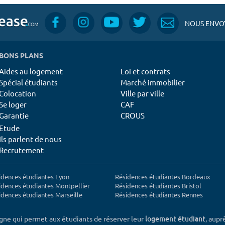
NOUS ENVOY
BONS PLANS
Aides au logement
Loi et contrats
Spécial étudiants
Marché immobilier
Colocation
Ville par ville
Se loger
CAF
Garantie
CROUS
Etude
Ils parlent de nous
Recrutement
idences étudiantes Lyon
Résidences étudiantes Bordeaux
idences étudiantes Montpellier
Résidences étudiantes Bristol
idences étudiantes Marseille
Résidences étudiantes Rennes
igne qui permet aux étudiants de réserver leur
, aupr
logement étudiant