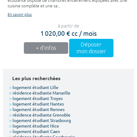
étudiante dispose de chambres entièrement équipées avec une
cuisine complète et une sa...
En savoir plus
à partir de
1 020,00 € cc / mois
Déposer
+ d'infos
mon dossier
Les plus recherchées
>
logement étudiant Lille
>
résidence étudiante Marseille
>
logement étudiant Troyes
>
logement étudiant Nantes
>
logement étudiant Rennes
>
résidence étudiante Grenoble
>
logement étudiant Strasbourg
>
logement étudiant Nice
>
logement étudiant Caen
>
résidence étudiante Courbevoie