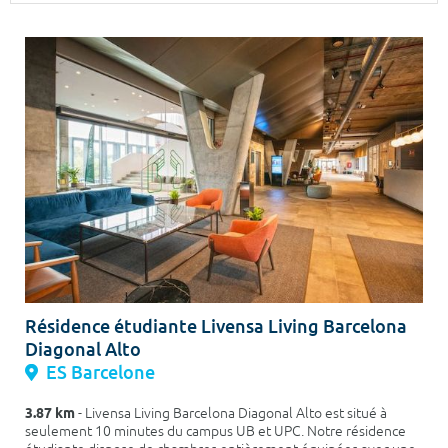
Surface min
Surface max
m²
m²
Type de location
Colocation
Votre date d'entrée
Chercher
Résidence étudiante Livensa Living Barcelona
Diagonal Alto
ES Barcelone
3.87 km
- Livensa Living Barcelona Diagonal Alto est situé à
seulement 10 minutes du campus UB et UPC. Notre résidence