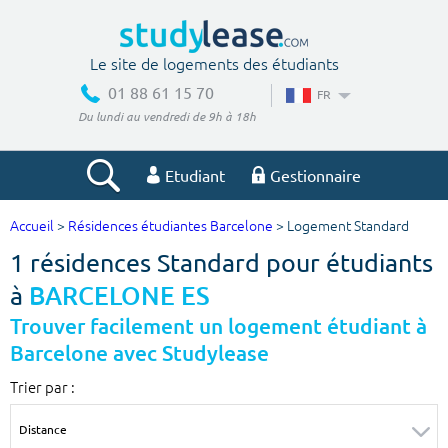
Le site de logements des étudiants
01 88 61 15 70
FR
Du lundi au vendredi de 9h à 18h
Etudiant
Gestionnaire
Accueil
>
Résidences étudiantes Barcelone
> Logement Standard
Votre recherche
1 résidences Standard pour étudiants
Ville, école
à
BARCELONE ES
Trouver facilement un logement étudiant à
Barcelone avec Studylease
Budget min
Budget max
Trier par :
€
€