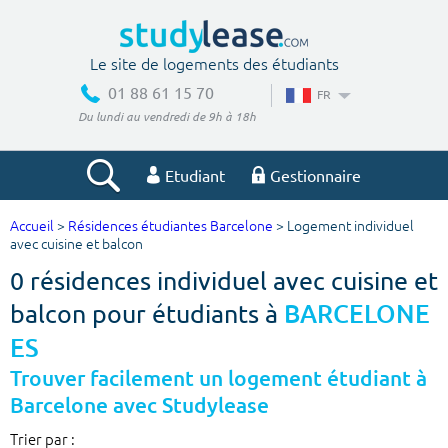
Le site de logements des étudiants
01 88 61 15 70
FR
Du lundi au vendredi de 9h à 18h
Etudiant
Gestionnaire
Accueil
>
Résidences étudiantes Barcelone
> Logement individuel
Votre recherche
avec cuisine et balcon
0 résidences individuel avec cuisine et
Ville, école
balcon pour étudiants à
BARCELONE
ES
Budget min
Budget max
Trouver facilement un logement étudiant à
Barcelone avec Studylease
€
€
Trier par :