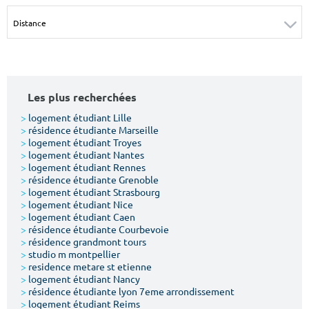
Surface min
Surface max
m²
m²
Type de location
Les plus recherchées
Colocation
>
logement étudiant Lille
>
résidence étudiante Marseille
Votre date d'entrée
>
logement étudiant Troyes
>
logement étudiant Nantes
>
logement étudiant Rennes
>
résidence étudiante Grenoble
>
logement étudiant Strasbourg
>
logement étudiant Nice
>
logement étudiant Caen
Chercher
>
résidence étudiante Courbevoie
>
résidence grandmont tours
>
studio m montpellier
>
residence metare st etienne
>
logement étudiant Nancy
>
résidence étudiante lyon 7eme arrondissement
>
logement étudiant Reims