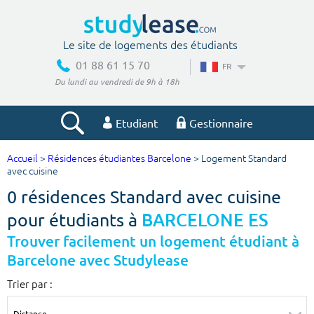
Le site de logements des étudiants
01 88 61 15 70
FR
Du lundi au vendredi de 9h à 18h
Etudiant
Gestionnaire
Accueil
>
Résidences étudiantes Barcelone
> Logement Standard
Votre recherche
avec cuisine
0 résidences Standard avec cuisine
Ville, école
pour étudiants à
BARCELONE ES
Trouver facilement un logement étudiant à
Barcelone avec Studylease
Budget min
Budget max
Trier par :
€
€