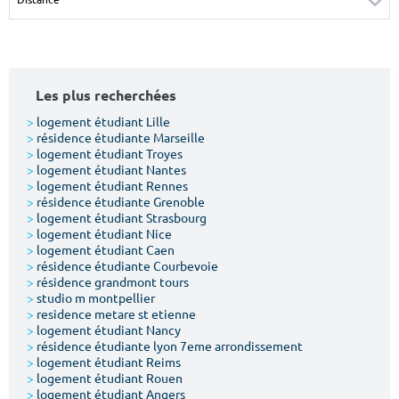
Surface min
Surface max
m²
m²
Les plus recherchées
Type de location
>
logement étudiant Lille
>
résidence étudiante Marseille
Colocation
>
logement étudiant Troyes
>
logement étudiant Nantes
Votre date d'entrée
>
logement étudiant Rennes
>
résidence étudiante Grenoble
>
logement étudiant Strasbourg
>
logement étudiant Nice
>
logement étudiant Caen
>
résidence étudiante Courbevoie
>
résidence grandmont tours
Chercher
>
studio m montpellier
>
residence metare st etienne
>
logement étudiant Nancy
>
résidence étudiante lyon 7eme arrondissement
>
logement étudiant Reims
>
logement étudiant Rouen
>
logement étudiant Angers