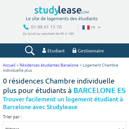
Le site de logements des étudiants
01 88 61 15 70
FR
Du lundi au vendredi de 9h à 18h
Etudiant
Gestionnaire
Accueil
>
Résidences étudiantes Barcelone
> Logement Chambre
Votre recherche
individuelle plus
0 résidences Chambre individuelle
Ville, école
plus pour étudiants à
BARCELONE ES
Trouver facilement un logement étudiant à
Barcelone avec Studylease
Budget min
Budget max
Trier par :
€
€