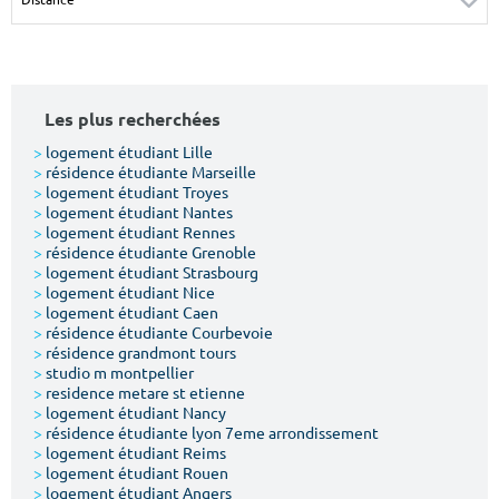
Surface min
Surface max
m²
m²
Les plus recherchées
Type de location
>
logement étudiant Lille
>
résidence étudiante Marseille
Colocation
>
logement étudiant Troyes
>
logement étudiant Nantes
Votre date d'entrée
>
logement étudiant Rennes
>
résidence étudiante Grenoble
>
logement étudiant Strasbourg
>
logement étudiant Nice
>
logement étudiant Caen
>
résidence étudiante Courbevoie
>
résidence grandmont tours
Chercher
>
studio m montpellier
>
residence metare st etienne
>
logement étudiant Nancy
>
résidence étudiante lyon 7eme arrondissement
>
logement étudiant Reims
>
logement étudiant Rouen
>
logement étudiant Angers