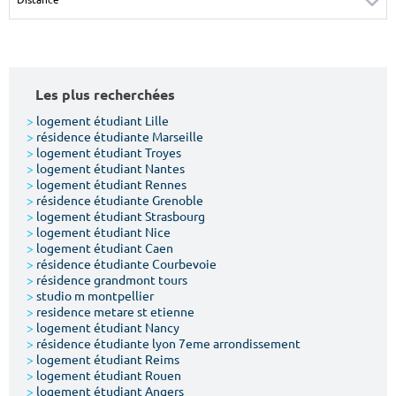
Surface min
Surface max
m²
m²
Les plus recherchées
Type de location
>
logement étudiant Lille
>
résidence étudiante Marseille
Colocation
>
logement étudiant Troyes
>
logement étudiant Nantes
Votre date d'entrée
>
logement étudiant Rennes
>
résidence étudiante Grenoble
>
logement étudiant Strasbourg
>
logement étudiant Nice
>
logement étudiant Caen
>
résidence étudiante Courbevoie
>
résidence grandmont tours
Chercher
>
studio m montpellier
>
residence metare st etienne
>
logement étudiant Nancy
>
résidence étudiante lyon 7eme arrondissement
>
logement étudiant Reims
>
logement étudiant Rouen
>
logement étudiant Angers