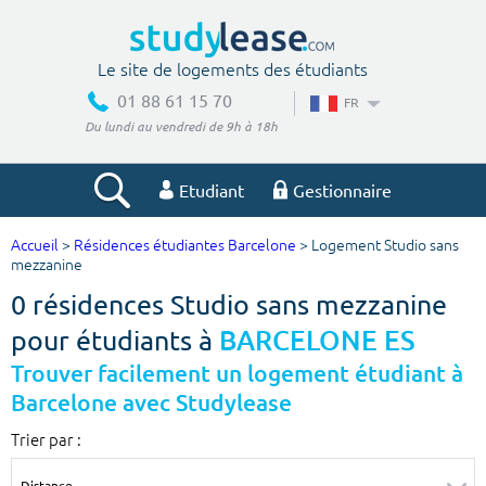
Le site de logements des étudiants
01 88 61 15 70
FR
Du lundi au vendredi de 9h à 18h
Etudiant
Gestionnaire
Accueil
>
Résidences étudiantes Barcelone
> Logement Studio sans
Votre recherche
mezzanine
0 résidences Studio sans mezzanine
Ville, école
pour étudiants à
BARCELONE ES
Trouver facilement un logement étudiant à
Barcelone avec Studylease
Budget min
Budget max
Trier par :
€
€